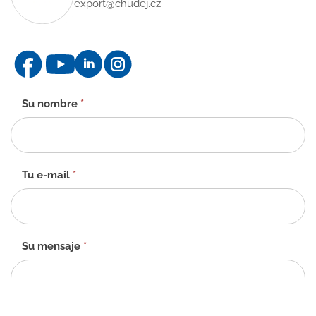
export@chudej.cz
Formulario
Su nombre
*
de
contacto
-
ES
Tu e-mail
*
Su mensaje
*