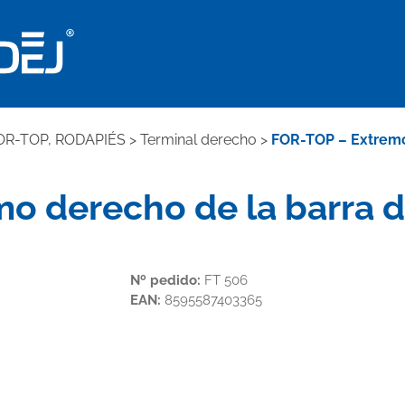
OR-TOP, RODAPIÉS
>
Terminal derecho
>
FOR-TOP – Extremo 
o derecho de la barra d
Nº pedido:
FT 506
EAN:
8595587403365