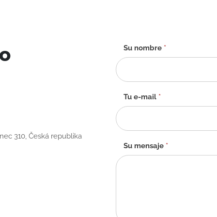
to
Formulario
Su nombre
*
de
contacto
-
ES
Tu e-mail
*
anec 310, Česká republika
Su mensaje
*