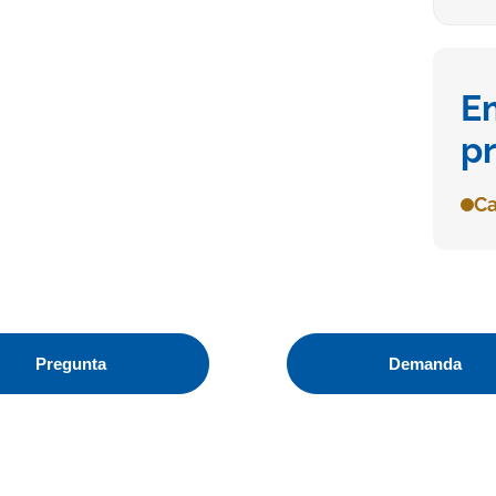
E
p
Ca
Pregunta
Demanda