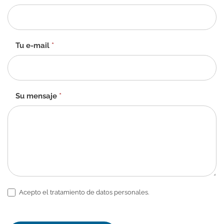
de
contacto
-
ES
Tu e-mail
*
Su mensaje
*
Acepto el tratamiento de datos personales.