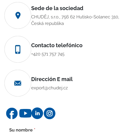
Sede de la sociedad
CHUDĚJ, s.r.o., 756 62 Hutisko-Solanec 310,
Česká republika
Contacto telefónico
+420 571 757 745
Dirección E mail
export@chudej.cz
Formulario
Su nombre
*