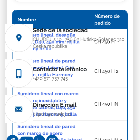
Número de
Nombre
pedido
Sede de la sociedad
Sumidero lineal, desagüe
CHUDĚJ, s.r.o., 756 62 Hutisko-Solanec 310,
lateral, D40, 450 mm, rejilla
CH 450 H
Česká republika
Harmony brilla
Sumidero lineal de pared
con desagüe lateral, D40,
Contacto telefónico
CH 450 H 2
450 mm, rejilla Harmony
+420 571 757 745
brilla
Sumidero lineal con marco
de acero inoxidable y
CH 450 HN
Dirección E mail
desagüe lateral, D40, 450
export@chudej.cz
mm, rejilla Harmony brilla
Sumidero lineal de pared
con marco de acero