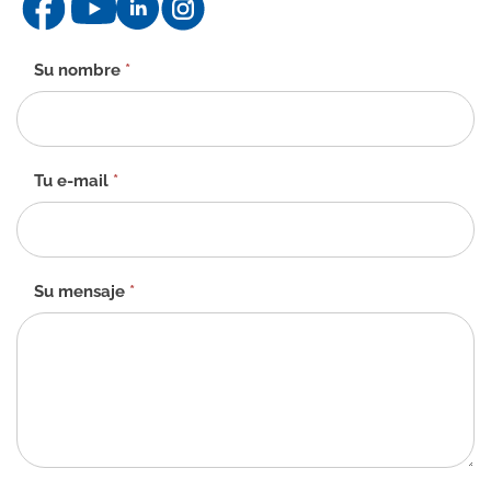
Formulario
Su nombre
*
de
contacto
-
ES
Tu e-mail
*
Su mensaje
*