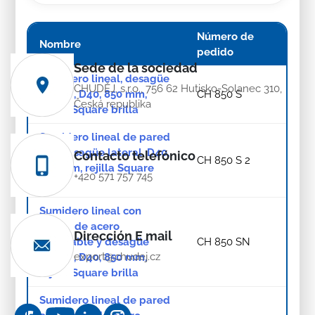
Número de
Nombre
pedido
Sede de la sociedad
Sumidero lineal, desagüe
CHUDĚJ, s.r.o., 756 62 Hutisko-Solanec 310,
lateral, D40, 850 mm,
CH 850 S
Česká republika
rejilla Square brilla
Sumidero lineal de pared
con desagüe lateral, D40,
Contacto telefónico
CH 850 S 2
850 mm, rejilla Square
+420 571 757 745
brilla
Sumidero lineal con
marco de acero
Dirección E mail
inoxidable y desagüe
CH 850 SN
export@chudej.cz
lateral, D40, 850 mm,
rejilla Square brilla
Sumidero lineal de pared