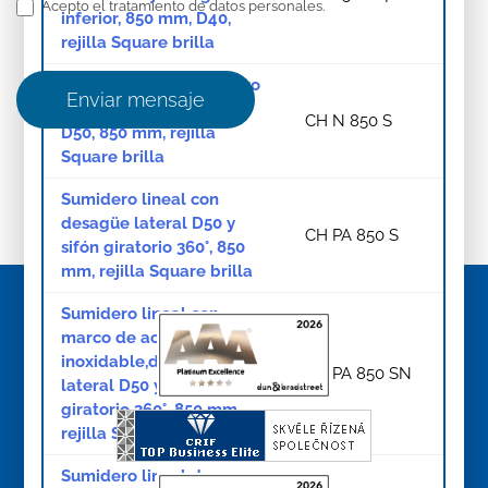
Acepto el tratamiento de datos personales.
inferior, 850 mm, D40,
rejilla Square brilla
Sumidero lineal de acero
Enviar mensaje
inoxidable, sifón lateral
CH N 850 S
D50, 850 mm, rejilla
Square brilla
Sumidero lineal con
desagüe lateral D50 y
CH PA 850 S
sifón giratorio 360°, 850
mm, rejilla Square brilla
Sumidero lineal con
marco de acero
inoxidable,desagüe
CH PA 850 SN
lateral D50 y sifón
giratorio 360°, 850 mm,
rejilla Square brilla
Sumidero lineal de acero