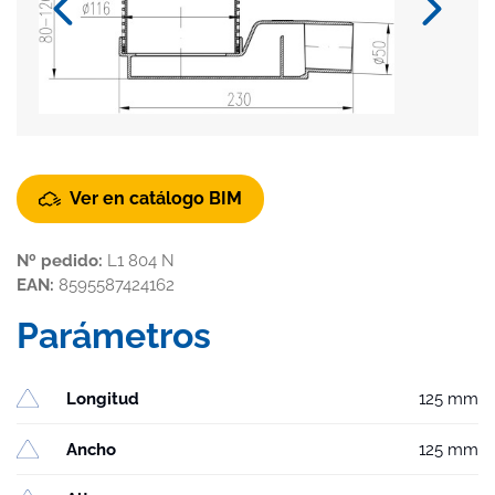
Ver en catálogo BIM
Nº pedido:
L1 804 N
EAN:
8595587424162
Parámetros
Longitud
125 mm
Ancho
125 mm