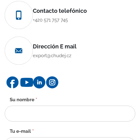
Contacto telefónico
+420 571 757 745
Dirección E mail
export@chudej.cz
Formulario
Su nombre
*
de
contacto
-
ES
Tu e-mail
*