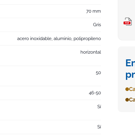
70 mm
Gris
acero inoxidable, aluminio, polipropileno
horizontal
E
p
50
Ca
46-50
Ca
Sí
Sí