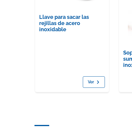
Llave para sacar las
rejillas de acero
inoxidable
Sop
sum
ino
Ver