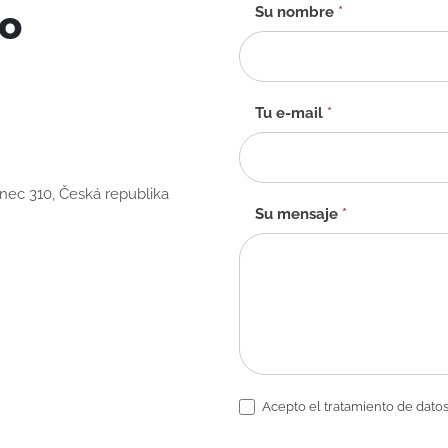
to
Formulario
Su nombre
*
de
contacto
-
ES
Tu e-mail
*
anec 310, Česká republika
Su mensaje
*
Acepto el tratamiento de datos