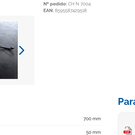
Nº pedido:
CH N 7004
EAN:
8595587429518
Par
700 mm
50 mm