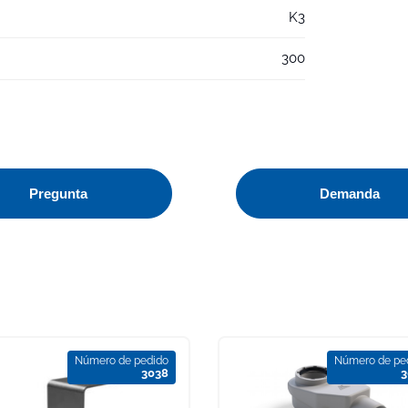
K3
300
Pregunta
Demanda
Número de pedido
Número de pe
3038
3