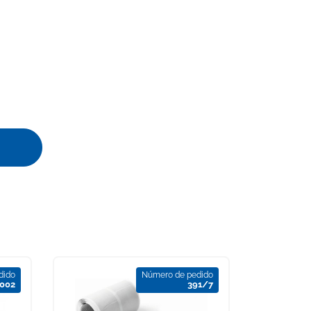
dido
Número de pedido
002
391/7