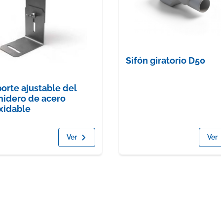
Sifón giratorio D50
orte ajustable del
idero de acero
xidable
Ver
Ver