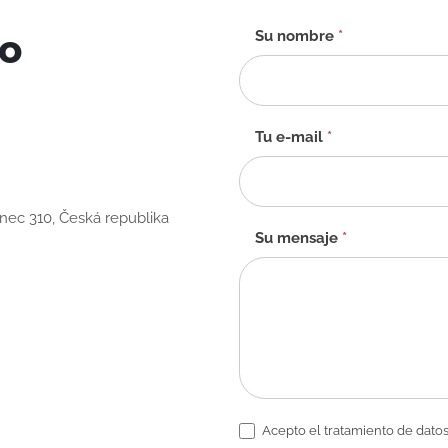
to
Formulario
Su nombre
*
de
contacto
-
ES
Tu e-mail
*
anec 310, Česká republika
Su mensaje
*
Acepto el tratamiento de datos