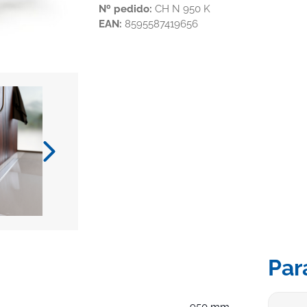
Nº pedido:
CH N 950 K
EAN:
8595587419656
Par
950 mm