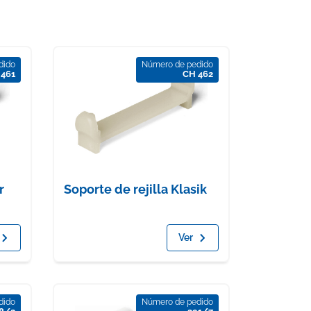
dido
Número de pedido
 461
CH 462
r
Soporte de rejilla Klasik
Ver
dido
Número de pedido