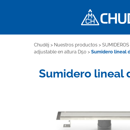
Chuděj
>
Nuestros productos
>
SUMIDEROS 
adjustable en altura D50
>
Sumidero lineal de
Sumidero lineal d