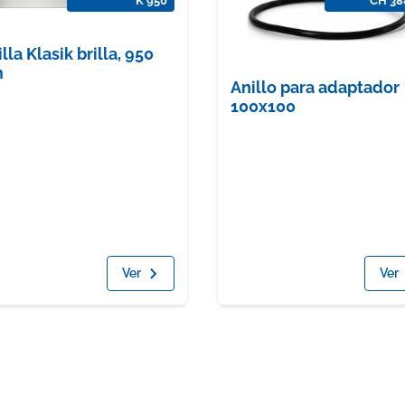
K 950
CH 38
illa Klasik brilla, 950
m
Anillo para adaptador
100x100
Ver
Ver