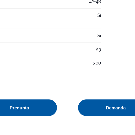
42-48
Sí
Sí
K3
300
Pregunta
Demanda