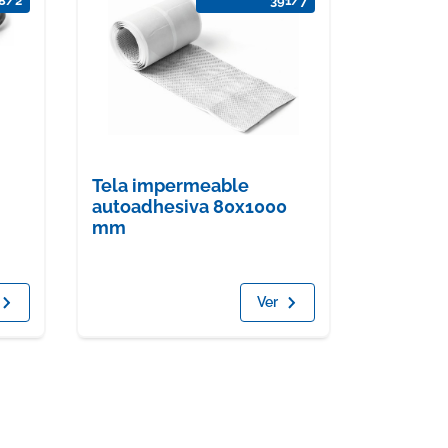
8/2
391/7
Tela impermeable
autoadhesiva 80x1000
mm
Ver