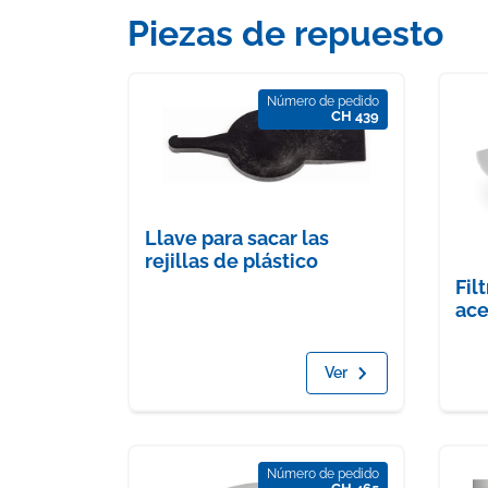
Piezas de repuesto
Número de pedido
CH 439
Llave para sacar las
rejillas de plástico
Fil
ace
Ver
Número de pedido