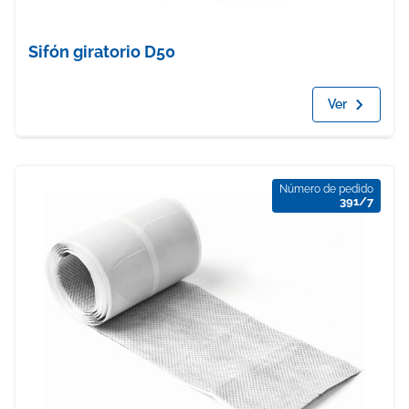
Sifón giratorio D50
Ver
Número de pedido
391/7