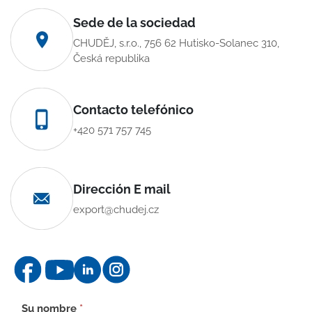
Sede de la sociedad
CHUDĚJ, s.r.o., 756 62 Hutisko-Solanec 310,
Česká republika
Contacto telefónico
+420 571 757 745
Dirección E mail
export@chudej.cz
Formulario
Su nombre
*