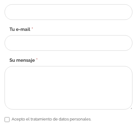
de
contacto
-
ES
Tu e-mail
*
Su mensaje
*
Acepto el tratamiento de datos personales.