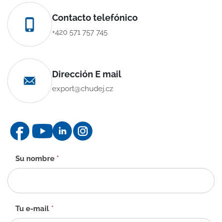
Contacto telefónico
+420 571 757 745
Dirección E mail
export@chudej.cz
Formulario
Su nombre
*
de
contacto
-
ES
Tu e-mail
*