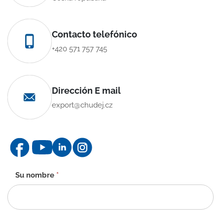
Contacto telefónico
+420 571 757 745
Dirección E mail
export@chudej.cz
Formulario
Su nombre
*
de
contacto
-
ES