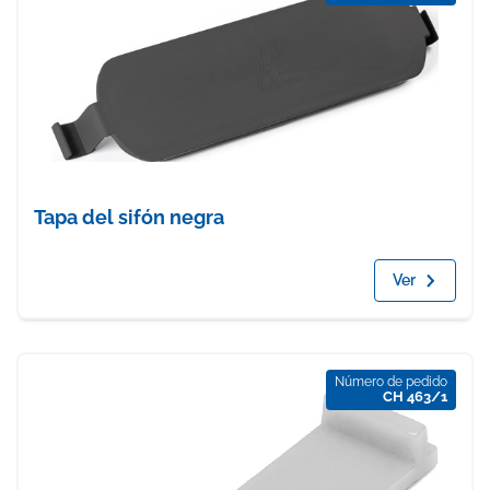
Tapa del sifón negra
Ver
Número de pedido
CH 463/1