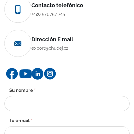
Contacto telefónico
+420 571 757 745
Dirección E mail
export@chudej.cz
Formulario
Su nombre
*
de
contacto
-
ES
Tu e-mail
*