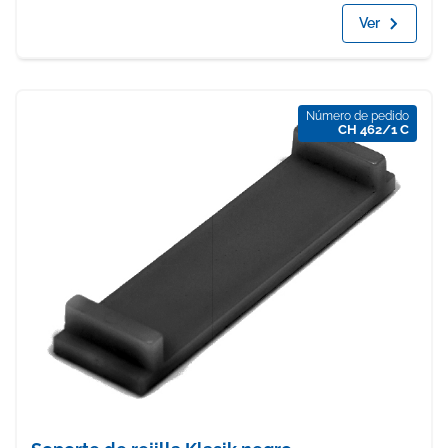
Ver
Número de pedido
CH 462/1 C