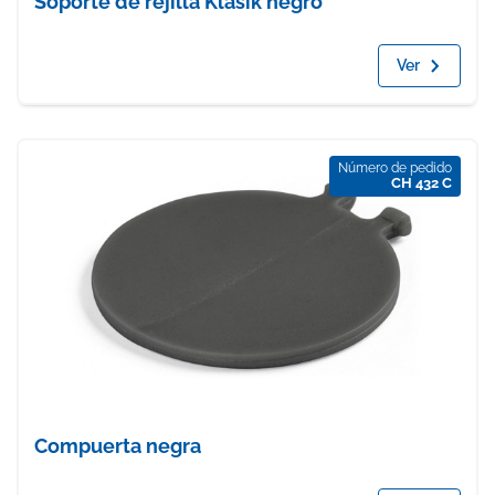
Soporte de rejilla Klasik negro
Ver
Número de pedido
CH 432 C
Compuerta negra