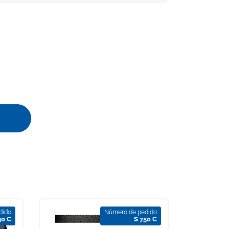
dido
Número de pedido
30 C
S 750 C