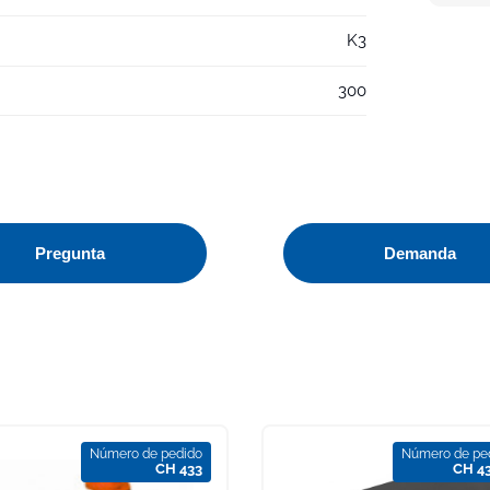
K3
300
Pregunta
Demanda
Número de pedido
Número de pe
CH 433
CH 4