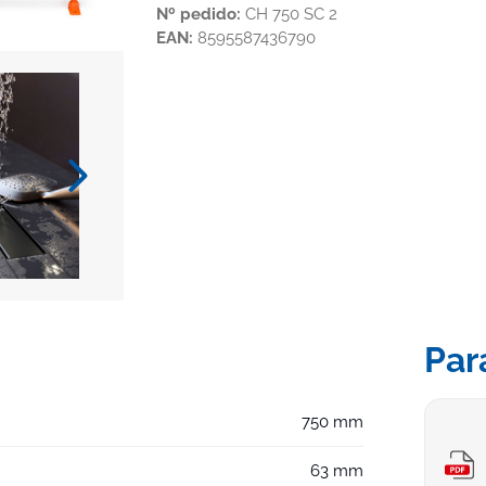
Nº pedido:
CH 750 SC 2
EAN:
8595587436790
Par
750 mm
63 mm