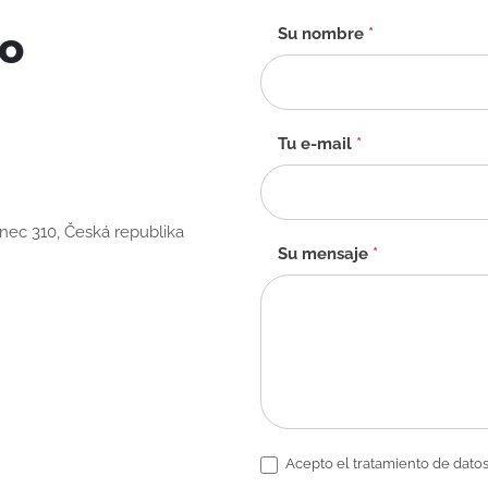
to
Formulario
Su nombre
*
de
contacto
-
ES
Tu e-mail
*
anec 310, Česká republika
Su mensaje
*
Acepto el tratamiento de datos