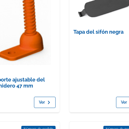
Tapa del sifón negra
orte ajustable del
midero 47 mm
Ver
Ver
Número de pedido
Número de pe