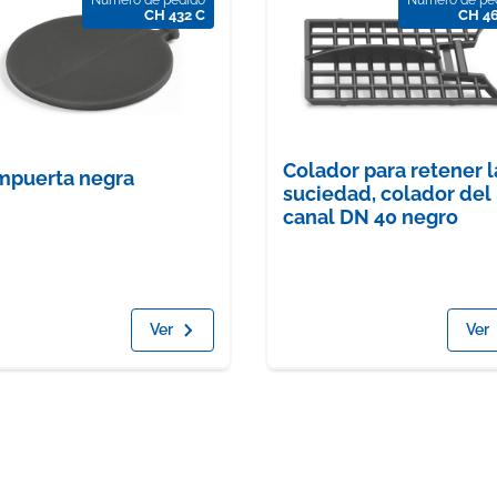
CH 432 C
CH 4
Colador para retener l
mpuerta negra
suciedad, colador del
canal DN 40 negro
Ver
Ver