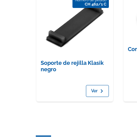
CH 462/1 C
Co
Soporte de rejilla Klasik
negro
Ver