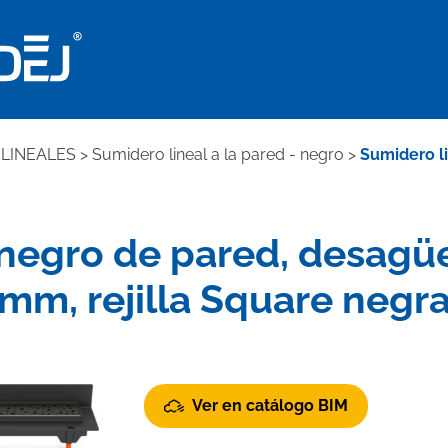
LINEALES
>
Sumidero lineal a la pared - negro
>
Sumidero li
negro de pared, desagüe
mm, rejilla Square negr
Ver en catálogo BIM