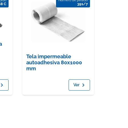
68 C
391/7
a
Tela impermeable
autoadhesiva 80x1000
mm
Ver