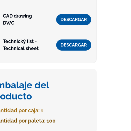
CAD drawing
DESCARGAR
DWG
Technický list -
DESCARGAR
Technical sheet
mbalaje del
roducto
ntidad por caja: 1
ntidad por paleta: 100