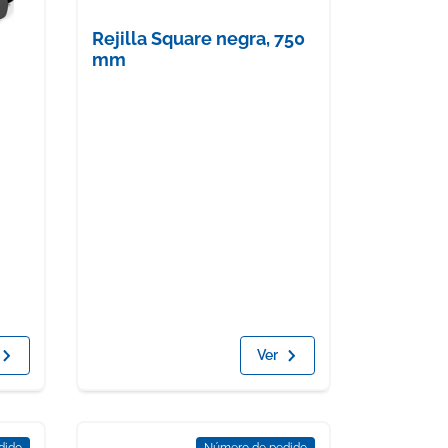
Rejilla Square negra, 750
mm
Ver
dido
Número de pedido