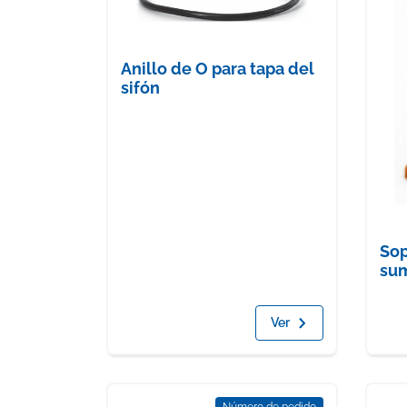
Anillo de O para tapa del
sifón
Sop
su
Ver
Número de pedido