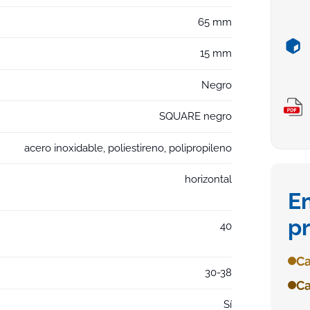
65 mm
15 mm
Negro
SQUARE negro
acero inoxidable, poliestireno, polipropileno
horizontal
E
p
40
Ca
30-38
Ca
Sí