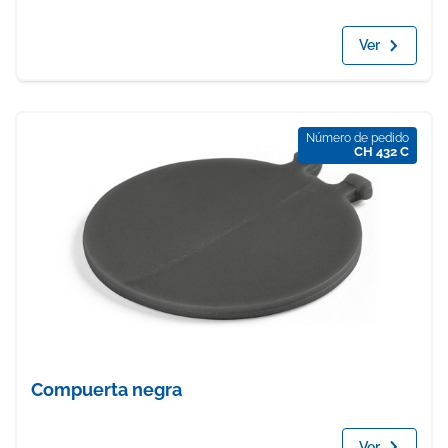
Ver
Número de pedido
CH 432 C
Compuerta negra
Ver