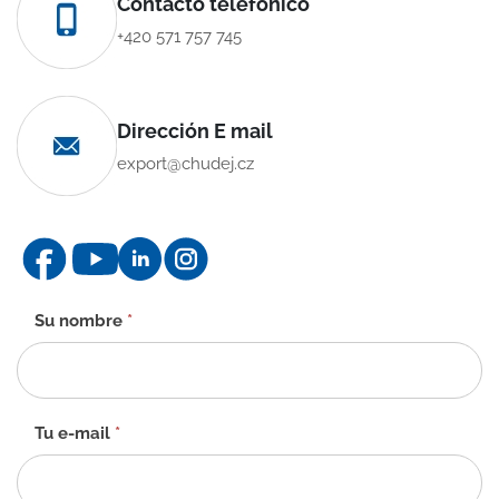
Contacto telefónico
+420 571 757 745
Dirección E mail
export@chudej.cz
Formulario
Su nombre
*
de
contacto
-
ES
Tu e-mail
*