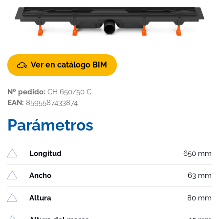
Ver en catálogo BIM
Nº pedido:
CH 650/50 C
EAN:
8595587433874
Parámetros
Longitud
650 mm
Ancho
63 mm
Altura
80 mm