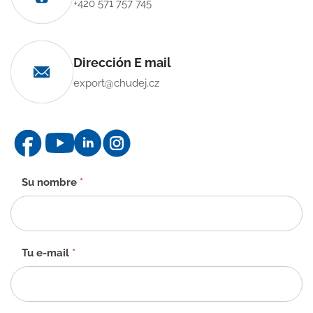
+420 571 757 745
Dirección E mail
export@chudej.cz
Formulario
Su nombre
*
de
contacto
-
ES
Tu e-mail
*