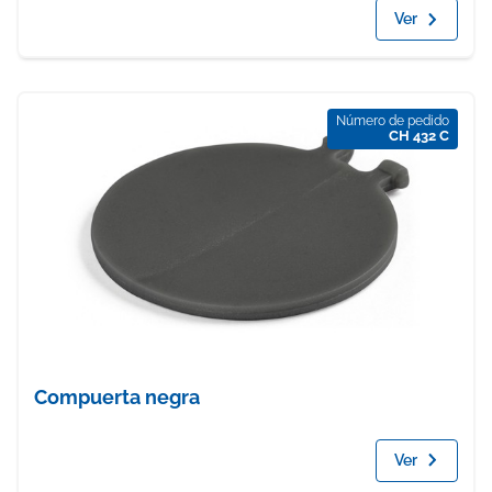
Ver
Número de pedido
CH 432 C
Compuerta negra
Ver