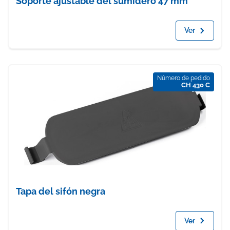
Soporte ajustable del sumidero 47 mm
Ver
Número de pedido
CH 430 C
Tapa del sifón negra
Ver