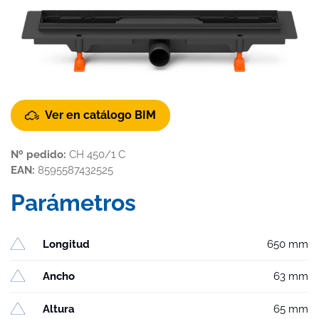
Ver en catálogo BIM
Nº pedido:
CH 450/1 C
EAN:
8595587432525
Parámetros
Longitud
650 mm
Ancho
63 mm
Altura
65 mm