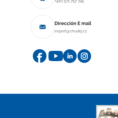
+420 571 757 745
Dirección E mail
export@chudej.cz