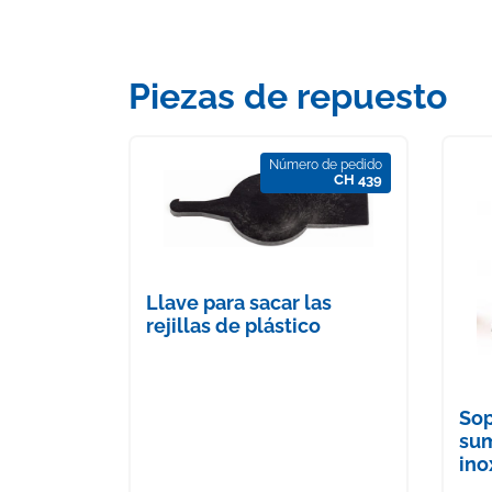
Piezas de repuesto
Número de pedido
CH 439
Llave para sacar las
rejillas de plástico
Sop
sum
ino