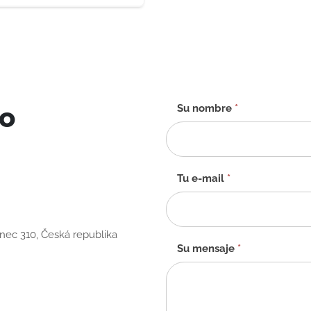
to
Formulario
Su nombre
*
de
contacto
-
ES
Tu e-mail
*
anec 310, Česká republika
Su mensaje
*