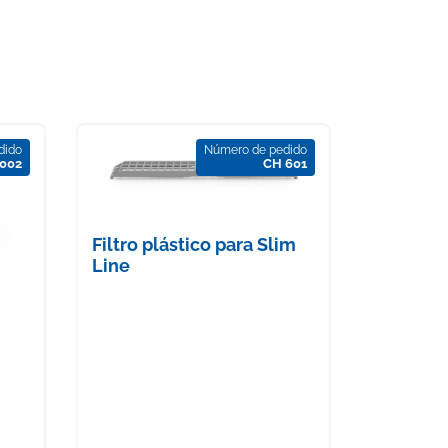
dido
Número de pedido
002
CH 601
Filtro plástico para Slim
Line