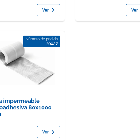
Ver
Ver
Número de pedido
391/7
a impermeable
oadhesiva 80x1000
m
Ver