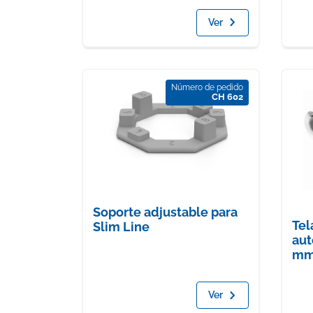
Ver
Número de pedido
CH 602
Soporte adjustable para
Tel
Slim Line
aut
m
Ver