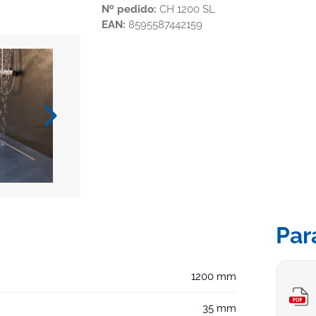
Nº pedido:
CH 1200 SL
EAN:
8595587442159
Par
1200 mm
35 mm