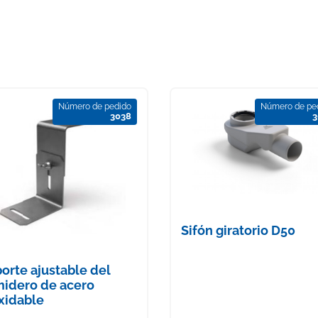
Número de pedido
Número de pe
3038
3
Sifón giratorio D50
orte ajustable del
idero de acero
xidable