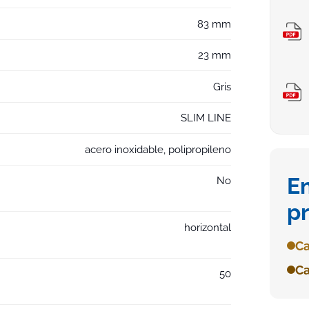
83 mm
23 mm
Gris
SLIM LINE
acero inoxidable, polipropileno
E
No
p
horizontal
Ca
Ca
50