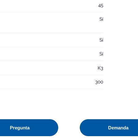
45
Sí
Sí
Sí
K3
300
Pregunta
Demanda