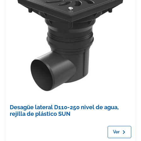
Desagüe lateral D110-250 nivel de agua,
rejilla de plástico SUN
Ver