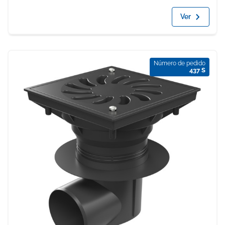
Ver
Número de pedido
437 S