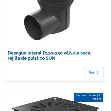
Desagüe lateral D110-250 válvula seca,
rejilla de plástico SUN
Ver
Número de pedido
330 V