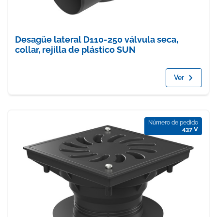
Desagüe lateral D110-250 válvula seca,
collar, rejilla de plástico SUN
Ver
Número de pedido
437 V