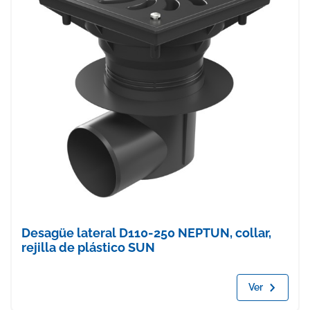
Desagüe lateral D110-250 NEPTUN, collar,
rejilla de plástico SUN
Ver