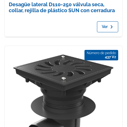
Desagüe lateral D110-250 válvula seca,
collar, rejilla de plástico SUN con cerradura
Ver
Número de pedido
437 Vz