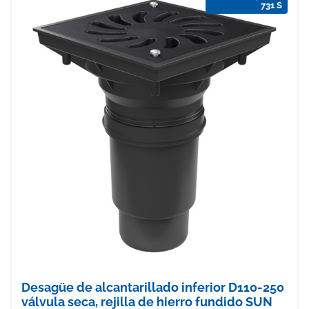
731 S
Desagüe de alcantarillado inferior D110-250
válvula seca, rejilla de hierro fundido SUN