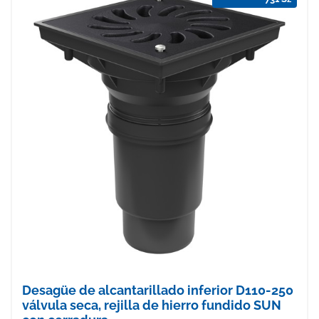
Desagüe de alcantarillado inferior D110-250
válvula seca, rejilla de hierro fundido SUN