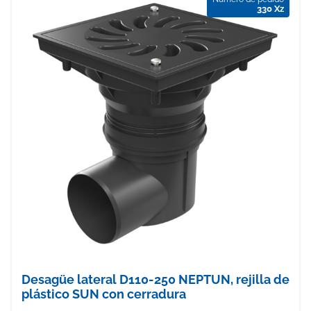
330 Xz
Desagüe lateral D110-250 NEPTUN, rejilla de
plástico SUN con cerradura