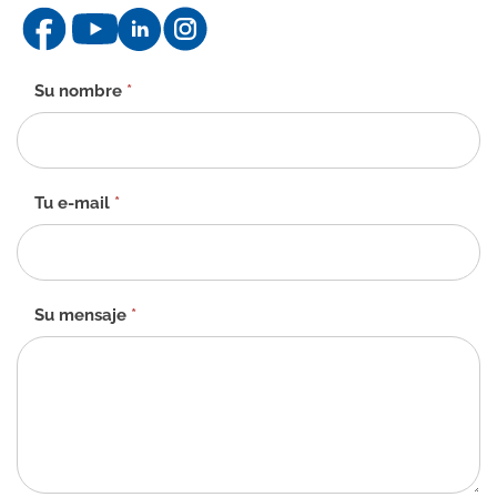
Formulario
Su nombre
*
de
contacto
-
ES
Tu e-mail
*
Su mensaje
*