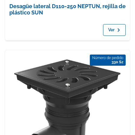
Desagüe lateral D110-250 NEPTUN, rejilla de
plástico SUN
Ver
Número de pedido
330 Sz