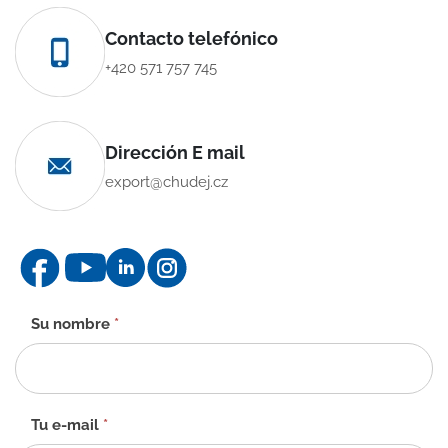
Contacto telefónico
+420 571 757 745
Dirección E mail
export@chudej.cz
Formulario
Su nombre
*
de
contacto
-
ES
Tu e-mail
*