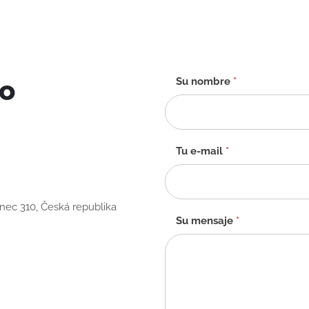
to
Formulario
Su nombre
*
de
contacto
-
ES
Tu e-mail
*
anec 310, Česká republika
Su mensaje
*