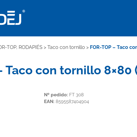
OR-TOP, RODAPIÉS
>
Taco con tornillo
>
FOR-TOP – Taco con 
Taco con tornillo 8×80 
Nº pedido:
FT 308
EAN:
8595587404904