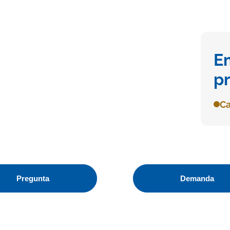
E
p
Ca
Pregunta
Demanda