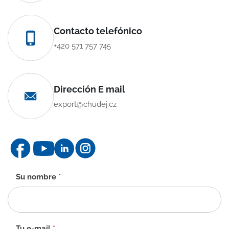
Contacto telefónico
+420 571 757 745
Dirección E mail
export@chudej.cz
Formulario
Su nombre
*
de
contacto
-
ES
Tu e-mail
*