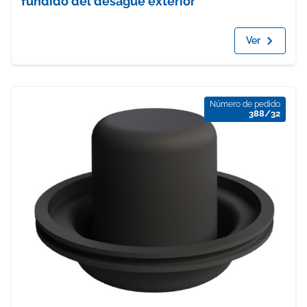
fundido del desagüe exterior
Ver
Número de pedido
388/32