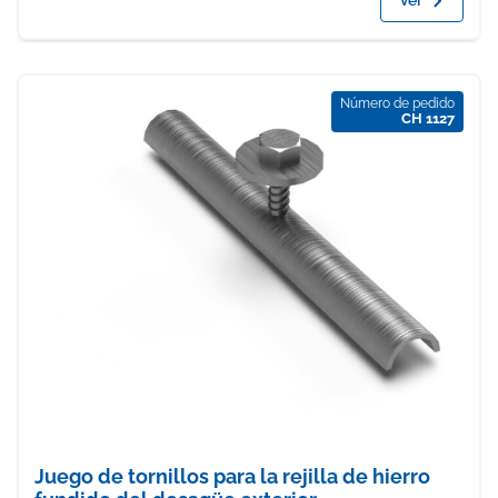
Ver
Número de pedido
CH 1127
Juego de tornillos para la rejilla de hierro