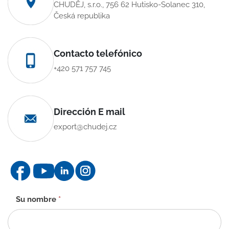
CHUDĚJ, s.r.o., 756 62 Hutisko-Solanec 310,
Česká republika
Contacto telefónico
+420 571 757 745
Dirección E mail
export@chudej.cz
Formulario
Su nombre
*
de
contacto