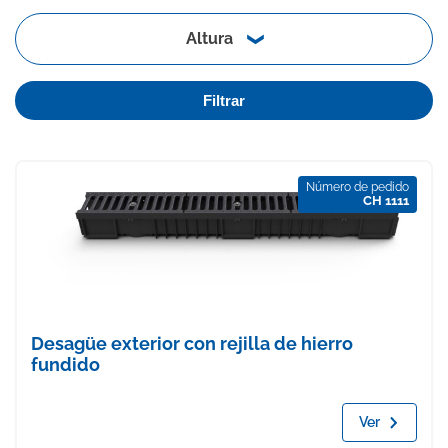
Altura
Filtrar
Número de pedido
CH 1111
Desagüe exterior con rejilla de hierro
fundido
Ver