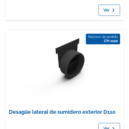
Ver
Número de pedido
CH 1122
Desagüe lateral de sumidero exterior D110
Ver