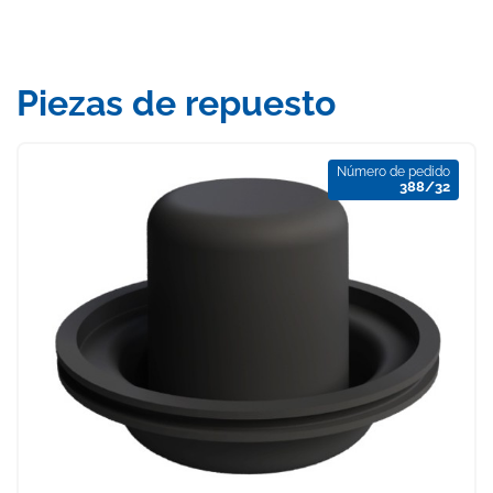
Piezas de repuesto
Número de pedido
388/32