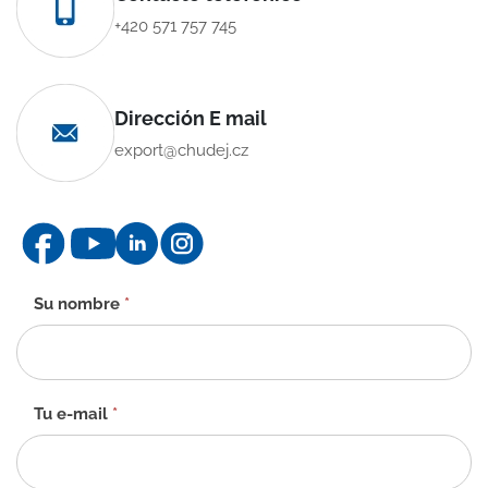
+420 571 757 745
Dirección E mail
export@chudej.cz
Formulario
Su nombre
*
de
contacto
-
ES
Tu e-mail
*