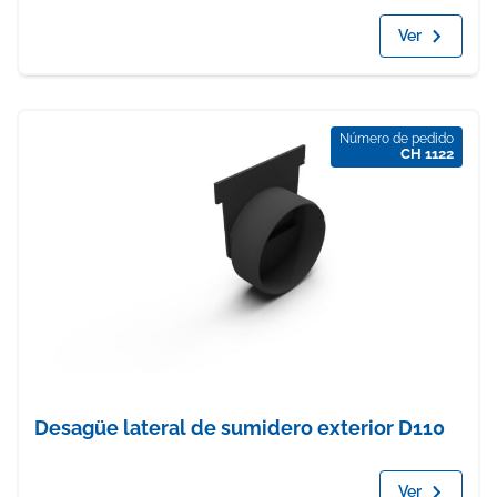
Ver
Número de pedido
CH 1122
Desagüe lateral de sumidero exterior D110
Ver