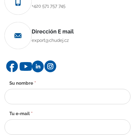
+420 571 757 745
Dirección E mail
export@chudej.cz
Formulario
Su nombre
*
de
contacto
-
ES
Tu e-mail
*