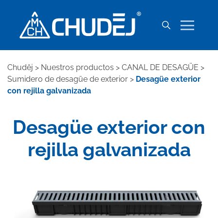
Chuděj
>
Nuestros productos
>
CANAL DE DESAGÜE
>
Sumidero de desagüe de exterior
>
Desagüe exterior
con rejilla galvanizada
Desagüe exterior con
rejilla galvanizada