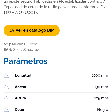
un ajuste seguro. Fabricadas en PP, estabilizadas contra UV.
Capacidad de carga de la rejilla galvanizada conforme a EN
1433 – A 15 (1,500 kg).
Ver en catálogo BIM
Nº pedido:
CH 1112
EAN:
8595587447512
Parámetros
Longitud
1000 mm
Ancho
130 mm
Altura
105 mm
Color
Negro