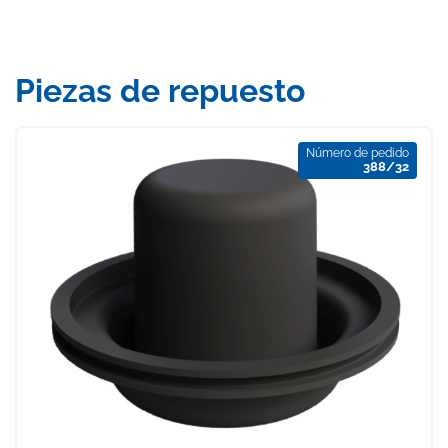
Piezas de repuesto
Número de pedido
388/32