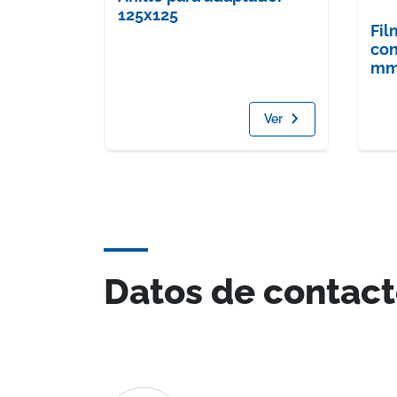
125x125
Fil
co
mm
Ver
Datos de contac