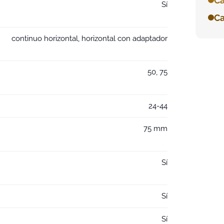
Ca
Sí
Ca
continuo horizontal, horizontal con adaptador
50, 75
24-44
75 mm
Sí
Sí
Sí