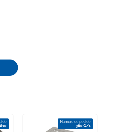
dido
Número de pedido
810
380 G/1