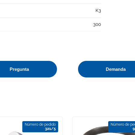
K3
300
Pregunta
Demanda
Número de pedido
Número de pe
321/5
9