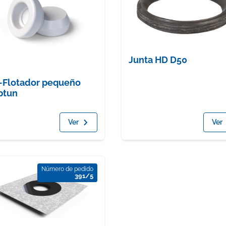
Junta HD D50
Flotador pequeño
ptun
Ver
Ver
Número de pedido
391/5