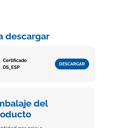
a descargar
Certificado
DESCARGAR
DS_ESP
mbalaje del
roducto