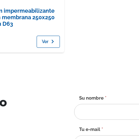
m impermeabilizante
n membrana 250x250
 D63
Ver
to
Formulario
Su nombre
*
de
contacto
-
ES
Tu e-mail
*