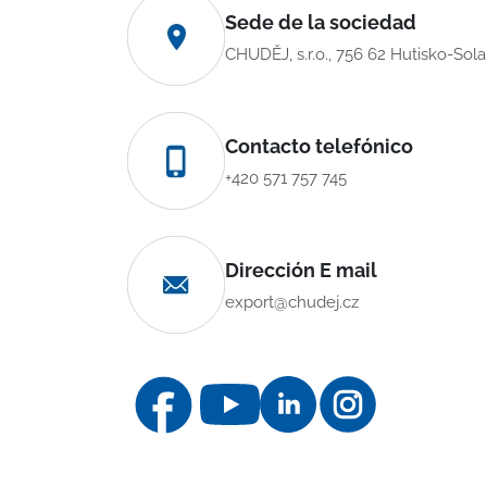
Sede de la sociedad
CHUDĚJ, s.r.o., 756 62 Hutisko-Sol
Contacto telefónico
+420 571 757 745
Dirección E mail
export@chudej.cz