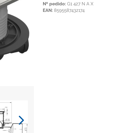
Nº pedido:
G1 427 N A X
EAN:
8595587432174