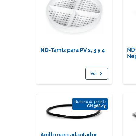
ND-
ND-Tamiz para PV 2, 3 y 4
Ne
Ver
Número de pedido
CH 388/3
Anillo para adaptador