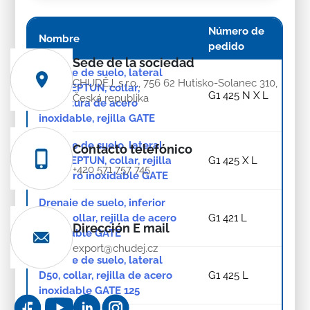
Número de
Nombre
pedido
Sede de la sociedad
Drenaje de suelo, lateral
CHUDĚJ, s.r.o., 756 62 Hutisko-Solanec 310,
D50, NEPTUN, collar,
G1 425 N X L
Česká republika
estructura de acero
inoxidable, rejilla GATE
Drenaje de suelo, lateral
Contacto telefónico
D50, NEPTUN, collar, rejilla
G1 425 X L
+420 571 757 745
de acero inoxidable GATE
Drenaje de suelo, inferior
D110, collar, rejilla de acero
G1 421 L
Dirección E mail
inoxidable GATE
export@chudej.cz
Drenaje de suelo, lateral
D50, collar, rejilla de acero
G1 425 L
inoxidable GATE 125