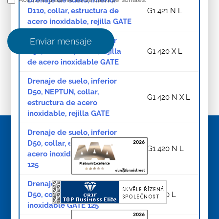
Drenaje de suelo, inferior
D110, collar, estructura de
G1 421 N L
acero inoxidable, rejilla GATE
Drenaje de suelo, inferior
Enviar mensaje
D50, NEPTUN, collar, rejilla
G1 420 X L
de acero inoxidable GATE
Drenaje de suelo, inferior
D50, NEPTUN, collar,
G1 420 N X L
estructura de acero
inoxidable, rejilla GATE
Drenaje de suelo, inferior
D50, collar, estructura de
G1 420 N L
acero inoxidable, rejilla GATE
125
Drenaje de suelo, inferior
D50, collar, rejilla de acero
G1 420 L
inoxidable GATE 125