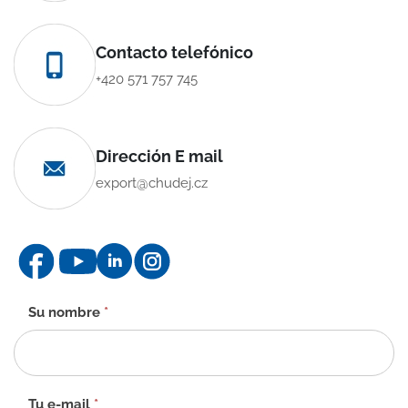
Contacto telefónico
+420 571 757 745
Dirección E mail
export@chudej.cz
Formulario
Su nombre
*
de
contacto
-
ES
Tu e-mail
*