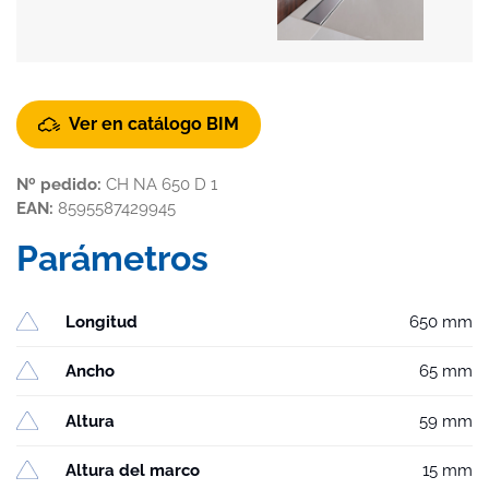
Ver en catálogo BIM
Nº pedido:
CH NA 650 D 1
EAN:
8595587429945
Parámetros
Longitud
650 mm
Ancho
65 mm
Altura
59 mm
Altura del marco
15 mm