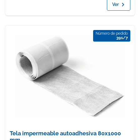
Ver
Número de pedido
391/7
Tela impermeable autoadhesiva 80x1000
mm