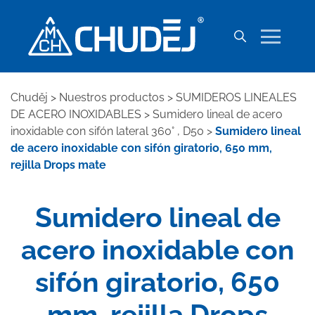
Chuděj
>
Nuestros productos
>
SUMIDEROS LINEALES
DE ACERO INOXIDABLES
>
Sumidero lineal de acero
inoxidable con sifón lateral 360° , D50
>
Sumidero lineal
de acero inoxidable con sifón giratorio, 650 mm,
rejilla Drops mate
Sumidero lineal de
acero inoxidable con
sifón giratorio, 650
mm, rejilla Drops