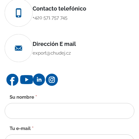
Contacto telefónico
+420 571 757 745
Dirección E mail
export@chudej.cz
Formulario
Su nombre
*
de
contacto
-
ES
Tu e-mail
*