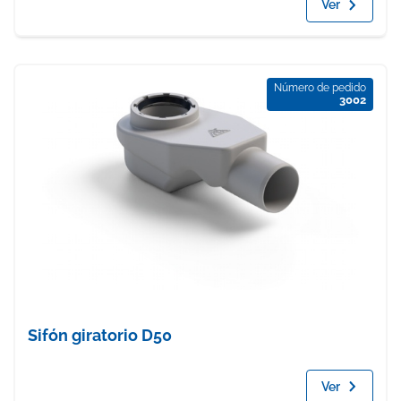
Ver
Número de pedido
3002
Sifón giratorio D50
Ver