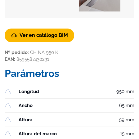
Ver en catálogo BIM
Nº pedido:
CH NA 950 K
EAN:
8595587430231
Parámetros
Longitud
950 mm
Ancho
65 mm
Altura
59 mm
Altura del marco
15 mm