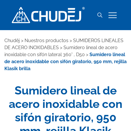
Chuděj
>
Nuestros productos
>
SUMIDEROS LINEALES
DE ACERO INOXIDABLES
>
Sumidero lineal de acero
inoxidable con sifón lateral 360° , D50
>
Sumidero lineal
de acero inoxidable con sifón giratorio, 950 mm, rejilla
Klasik brilla
Sumidero lineal de
acero inoxidable con
sifón giratorio, 950
mm, rejilla Klasik