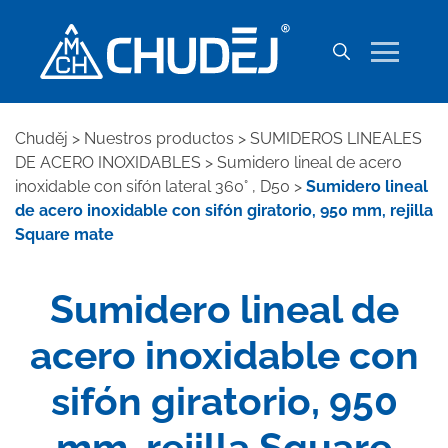
Chuděj
>
Nuestros productos
>
SUMIDEROS LINEALES
DE ACERO INOXIDABLES
>
Sumidero lineal de acero
inoxidable con sifón lateral 360° , D50
>
Sumidero lineal
de acero inoxidable con sifón giratorio, 950 mm, rejilla
Square mate
Sumidero lineal de
acero inoxidable con
sifón giratorio, 950
mm, rejilla Square