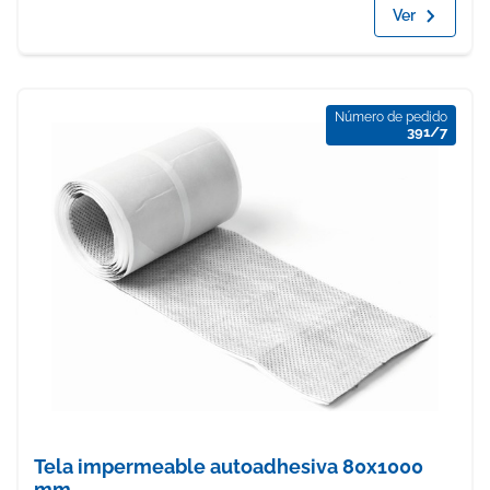
Ver
Número de pedido
391/7
Tela impermeable autoadhesiva 80x1000
mm