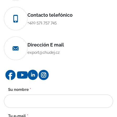
Contacto telefónico
+420 571 757 745
Dirección E mail
export@chudej.cz
Formulario
Su nombre
*
de
contacto
-
ES
Tu e-mail
*