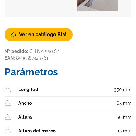
Ver en catálogo BIM
Nº pedido:
CH NA 950 S 1
EAN:
8595587429761
Parámetros
Longitud
950 mm
Ancho
65 mm
Altura
59 mm
Altura del marco
15 mm