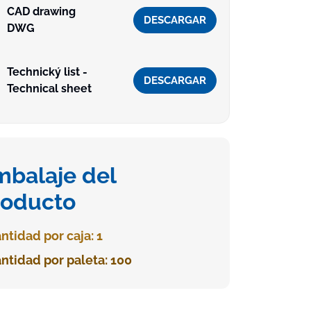
CAD drawing
DESCARGAR
DWG
Technický list -
DESCARGAR
Technical sheet
mbalaje del
roducto
ntidad por caja: 1
ntidad por paleta: 100