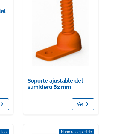
del
Soporte ajustable del
sumidero 62 mm
Ver
dido
Número de pedido