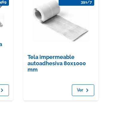
469
391/7
a
Tela impermeable
autoadhesiva 80x1000
mm
Ver