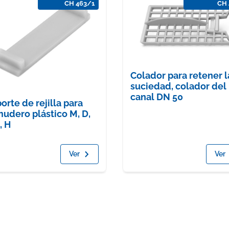
CH 463/1
CH 
Colador para retener l
suciedad, colador del
canal DN 50
orte de rejilla para
udero plástico M, D,
, H
Ver
Ver