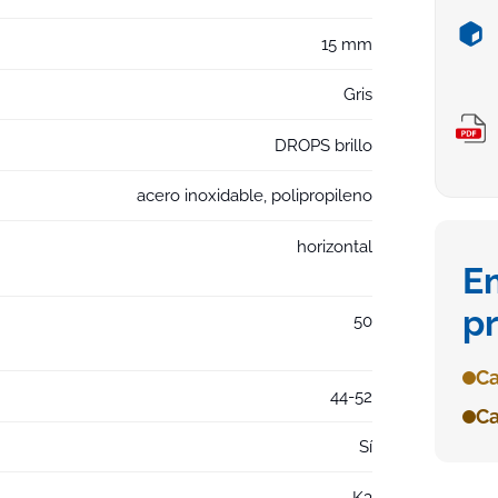
15 mm
Gris
DROPS brillo
acero inoxidable, polipropileno
horizontal
E
p
50
Ca
44-52
Ca
Sí
K3