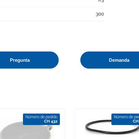
300
Pregunta
Demanda
Número de pedido
Número de pe
CH 432
CH