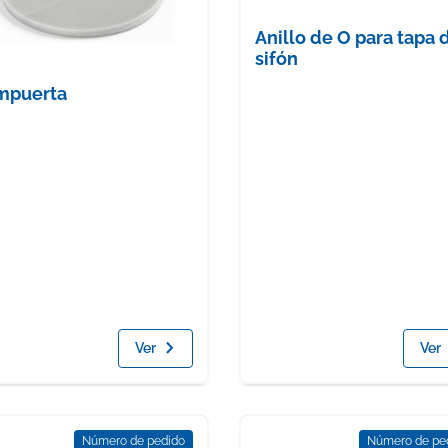
Anillo de O para tapa 
sifón
mpuerta
Ver
Ver
Número de pedido
Número de pe