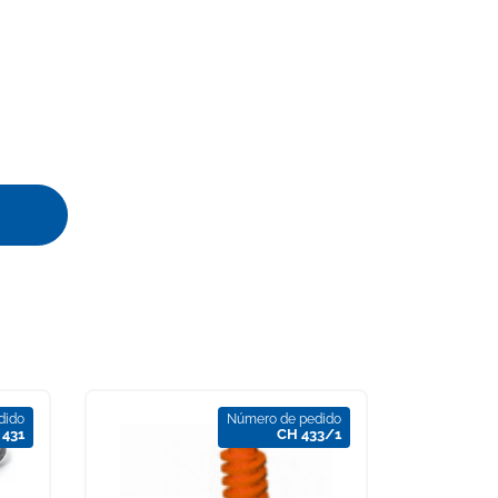
dido
Número de pedido
 431
CH 433/1