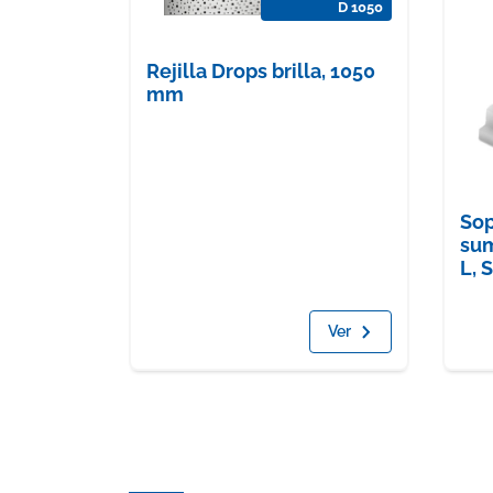
D 1050
Rejilla Drops brilla, 1050
mm
Sop
sum
L, S
Ver