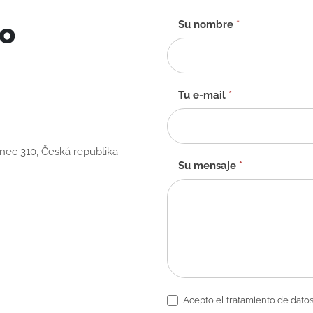
to
Formulario
Su nombre
*
de
contacto
-
ES
Tu e-mail
*
anec 310, Česká republika
Su mensaje
*
Acepto el tratamiento de datos