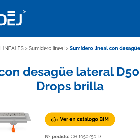
LINEALES
>
Sumidero lineal
>
Sumidero lineal con desagüe l
con desagüe lateral D50,
Drops brilla
Ver en catálogo BIM
Nº pedido:
CH 1050/50 D