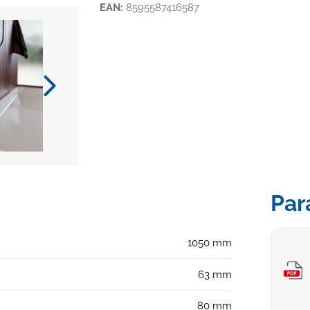
EAN:
8595587416587
Par
1050 mm
63 mm
80 mm