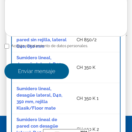
Sumidero lineal de
pared sin rejilla, lateral
CH 750/2
D40, 750 mm
Sumidero lineal de
pared sin rejilla, lateral
CH 850/2
D40, 850 mm
Acepto el tratamiento de datos personales.
Sumidero lineal,
desagüe lateral, D40,
CH 350 K
350 mm, rejilla
Enviar mensaje
Klasik/Floor brilla
Sumidero lineal,
desagüe lateral, D40,
CH 350 K 1
350 mm, rejilla
Klasik/Floor mate
Sumidero lineal de
pared con desagüe
CH 350 K 2