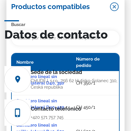
Productos compatibles
Buscar
Datos de contacto
Número de
Nombre
pedido
Sede de la sociedad
Sumidero lineal sin
CHUDĚJ, s.r.o., 756 62 Hutisko-Solanec 310,
rejilla, lateral D40, 350
CH 350/1
Česká republika
mm
Sumidero lineal sin
rejilla, lateral D40, 450
CH 450/1
Contacto telefónico
mm
+420 571 757 745
Sumidero lineal sin