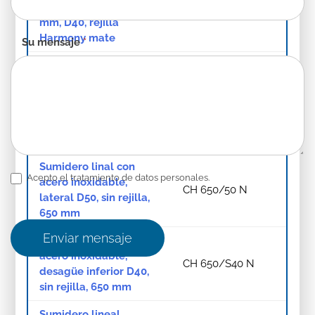
desagüe inferior, 650
CH 650/S40 H 1
mm, D40, rejilla
Harmony mate
Su mensaje
*
Sumidero lineal,
desagüe inferior D40,
CH 650/S40
sin rejilla, 650 mm
Sumidero lineal, lateral
CH 650/50
D50, sin rejilla, 650 mm
Sumidero linal con
Acepto el tratamiento de datos personales.
acero inoxidable,
CH 650/50 N
lateral D50, sin rejilla,
650 mm
Enviar mensaje
Sumidero lineal con
acero inoxidable,
CH 650/S40 N
desagüe inferior D40,
sin rejilla, 650 mm
Sumidero lineal,