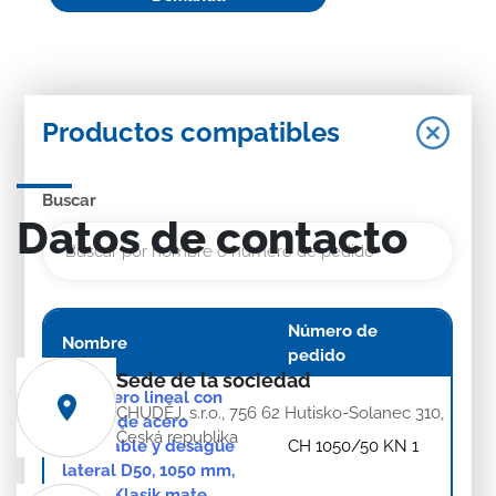
Productos compatibles
Buscar
Datos de contacto
Número de
Nombre
pedido
Sede de la sociedad
Sumidero lineal con
CHUDĚJ, s.r.o., 756 62 Hutisko-Solanec 310,
marco de acero
Česká republika
inoxidable y desagüe
CH 1050/50 KN 1
lateral D50, 1050 mm,
rejilla Klasik mate