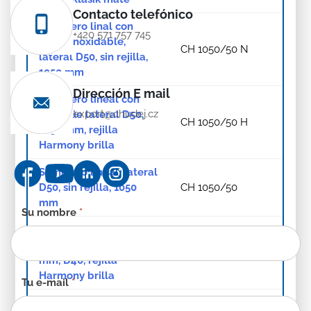
Contacto telefónico
Sumidero linal con
+420 571 757 745
acero inoxidable,
CH 1050/50 N
lateral D50, sin rejilla,
1050 mm
Dirección E mail
Sumidero lineal con
export@chudej.cz
desagüe lateral D50,
CH 1050/50 H
1050 mm, rejilla
Harmony brilla
Sumidero lineal, lateral
D50, sin rejilla, 1050
CH 1050/50
mm
Formulario
Su nombre
*
de
Sumidero lineal con
contacto
desagüe inferior, 650
CH 650/S40 H
-
mm, D40, rejilla
ES
Harmony brilla
Tu e-mail
*
Sumidero lineal con