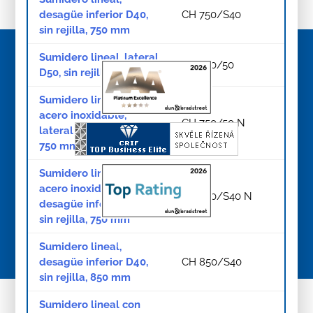
desagüe inferior D40,
CH 750/S40
sin rejilla, 750 mm
Sumidero lineal, lateral
CH 750/50
D50, sin rejilla, 750 mm
Sumidero linal con
acero inoxidable,
CH 750/50 N
lateral D50, sin rejilla,
750 mm
Sumidero lineal con
acero inoxidable,
CH 750/S40 N
desagüe inferior D40,
sin rejilla, 750 mm
© Copyright 2026
Sumidero lineal,
desagüe inferior D40,
CH 850/S40
sin rejilla, 850 mm
Sumidero lineal con