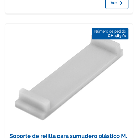
Ver
Número de pedido
CH 463/1
Soporte de rejilla para sumudero plástico M,