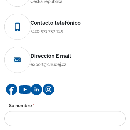
Česká republika
Contacto telefónico
+420 571 757 745
Dirección E mail
export@chudej.cz
Formulario
Su nombre
*
de
contacto
-