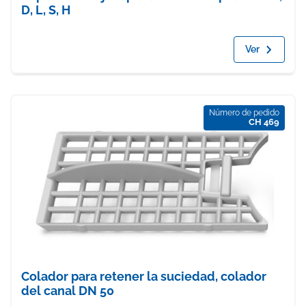
D, L, S, H
Ver
Número de pedido
CH 469
Colador para retener la suciedad, colador
del canal DN 50