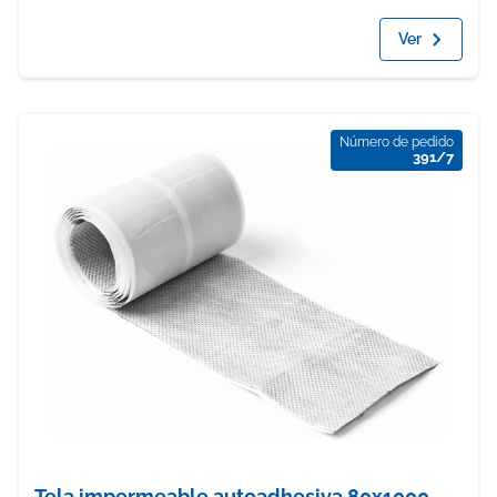
Ver
Número de pedido
391/7
Tela impermeable autoadhesiva 80x1000