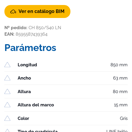
Ver en catálogo BIM
Nº pedido:
CH 850/S40 LN
EAN:
8595587439364
Parámetros
Longitud
850 mm
Ancho
63 mm
Altura
80 mm
Altura del marco
15 mm
Color
Gris
Tipo de cuadrícula
LINE brillo