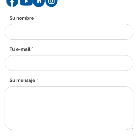
Formulario
Su nombre
*
de
contacto
-
ES
Tu e-mail
*
Su mensaje
*