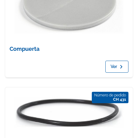
Compuerta
Ver
Número de pedido
CH 431