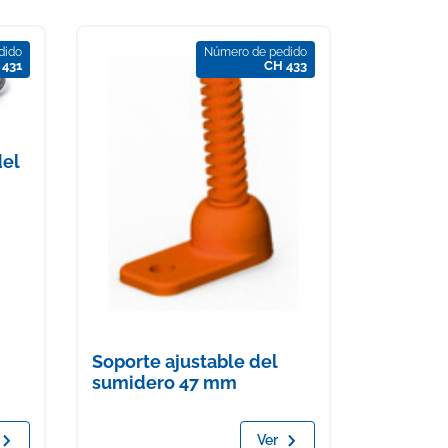
dido
Número de pedido
 431
CH 433
del
Soporte ajustable del
sumidero 47 mm
Ver