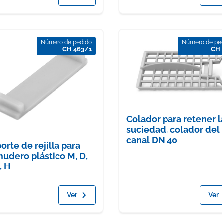
Número de pedido
Número de pe
CH 463/1
CH 
Colador para retener l
suciedad, colador del
canal DN 40
orte de rejilla para
udero plástico M, D,
, H
Ver
Ver