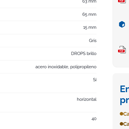
63 mm
65 mm
15 mm
Gris
DROPS brillo
acero inoxidable, polipropileno
Sí
E
p
horizontal
Ca
40
Ca