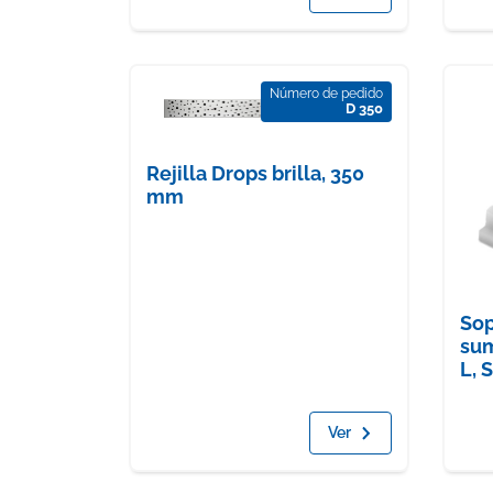
Número de pedido
D 350
Rejilla Drops brilla, 350
mm
Sop
sum
L, S
Ver