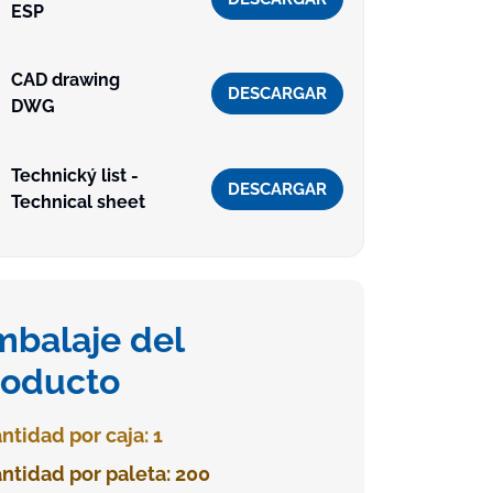
ESP
CAD drawing
DESCARGAR
DWG
Technický list -
DESCARGAR
Technical sheet
mbalaje del
roducto
ntidad por caja: 1
ntidad por paleta: 200