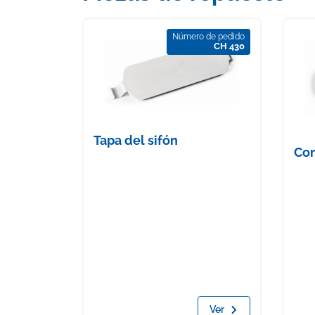
Número de pedido
CH 430
Tapa del sifón
Co
Ver