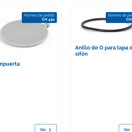
Número de pedido
Número de pe
CH 432
CH
Anillo de O para tapa 
sifón
mpuerta
Ver
Ver