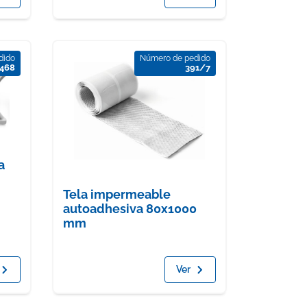
dido
Número de pedido
468
391/7
a
Tela impermeable
autoadhesiva 80x1000
mm
Ver