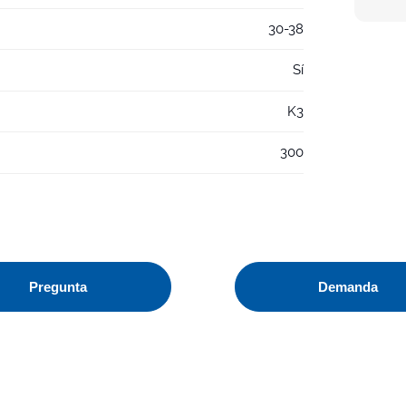
30-38
Sí
K3
300
Pregunta
Demanda