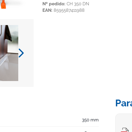
Nº pedido:
CH 350 DN
EAN:
8595587411988
Par
350 mm