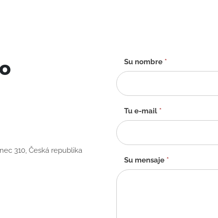
to
Formulario
Su nombre
*
de
contacto
-
ES
Tu e-mail
*
anec 310, Česká republika
Su mensaje
*