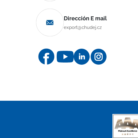
Dirección E mail
export@chudej.cz