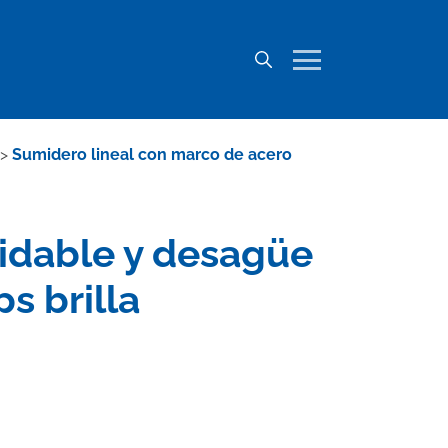
>
Sumidero lineal con marco de acero
xidable y desagüe
ps brilla