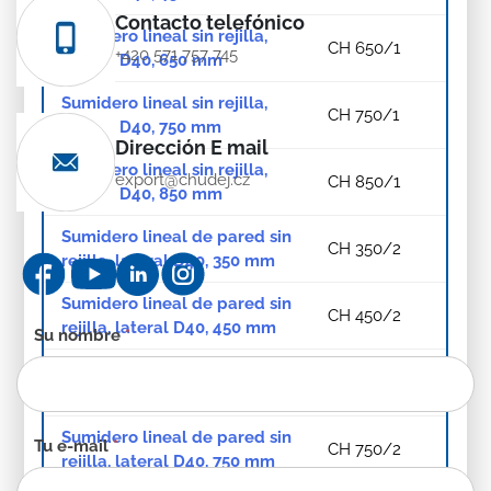
Contacto telefónico
Sumidero lineal sin rejilla,
CH 650/1
+420 571 757 745
lateral D40, 650 mm
Sumidero lineal sin rejilla,
CH 750/1
lateral D40, 750 mm
Dirección E mail
Sumidero lineal sin rejilla,
export@chudej.cz
CH 850/1
lateral D40, 850 mm
Sumidero lineal de pared sin
CH 350/2
rejilla, lateral D40, 350 mm
Sumidero lineal de pared sin
CH 450/2
rejilla, lateral D40, 450 mm
Formulario
Su nombre
*
de
Sumidero lineal de pared sin
CH 650/2
contacto
rejilla, lateral D40, 650 mm
-
ES
Sumidero lineal de pared sin
Tu e-mail
*
CH 750/2
rejilla, lateral D40, 750 mm