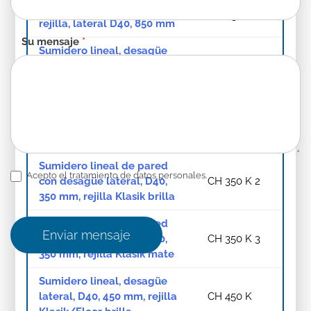
Sumidero lineal de pared sin
CH 850/2
rejilla, lateral D40, 850 mm
Su mensaje
*
Sumidero lineal, desagüe
lateral, D40, 350 mm, rejilla
CH 350 K
Klasik/Floor brilla
Sumidero lineal, desagüe
lateral, D40, 350 mm, rejilla
CH 350 K 1
Klasik/Floor mate
Sumidero lineal de pared
Acepto el tratamiento de datos personales.
con desagüe lateral, D40,
CH 350 K 2
350 mm, rejilla Klasik brilla
Sumidero lineal de pared
Enviar mensaje
con desagüe lateral, D40,
CH 350 K 3
350 mm, rejilla Klasik mate
Sumidero lineal, desagüe
lateral, D40, 450 mm, rejilla
CH 450 K