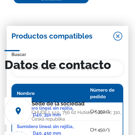
Productos compatibles
Buscar
Datos de contacto
Número de
Nombre
pedido
Sede de la sociedad
Sumidero lineal sin rejilla,
CH 350/1
CHUDĚJ, s.r.o., 756 62 Hutisko-Solanec 310,
lateral D40, 350 mm
Česká republika
Sumidero lineal sin rejilla,
CH 450/1
lateral D40, 450 mm