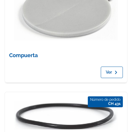
Compuerta
Ver
Número de pedido
CH 431