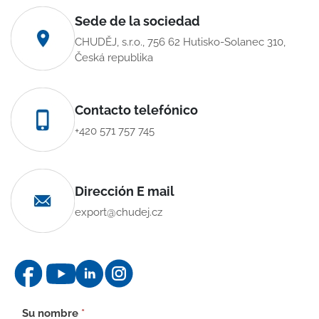
Sede de la sociedad
CHUDĚJ, s.r.o., 756 62 Hutisko-Solanec 310,
Česká republika
Contacto telefónico
+420 571 757 745
Dirección E mail
export@chudej.cz
Formulario
Su nombre
*