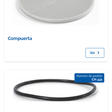
Compuerta
Ver
Número de pedido
CH 431