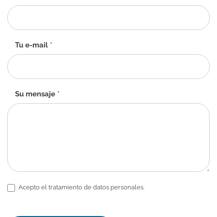
de
contacto
-
ES
Tu e-mail
*
Su mensaje
*
Acepto el tratamiento de datos personales.