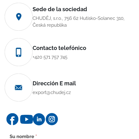
Sede de la sociedad
CHUDĚJ, s.r.o., 756 62 Hutisko-Solanec 310,
Česká republika
Contacto telefónico
+420 571 757 745
Dirección E mail
export@chudej.cz
Formulario
Su nombre
*