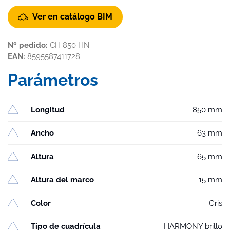
Ver en catálogo BIM
Nº pedido:
CH 850 HN
EAN:
8595587411728
Parámetros
Longitud
850 mm
Ancho
63 mm
Altura
65 mm
Altura del marco
15 mm
Color
Gris
Tipo de cuadrícula
HARMONY brillo