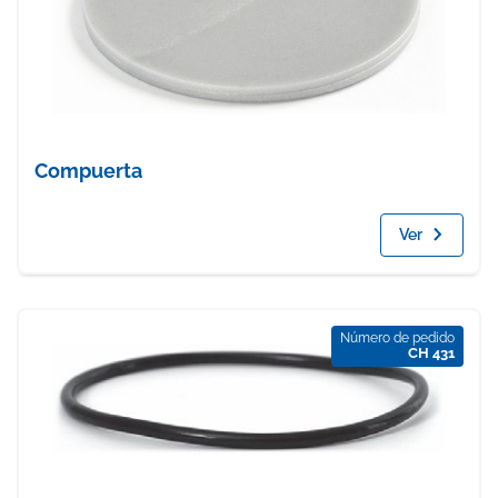
Compuerta
Ver
Número de pedido
CH 431