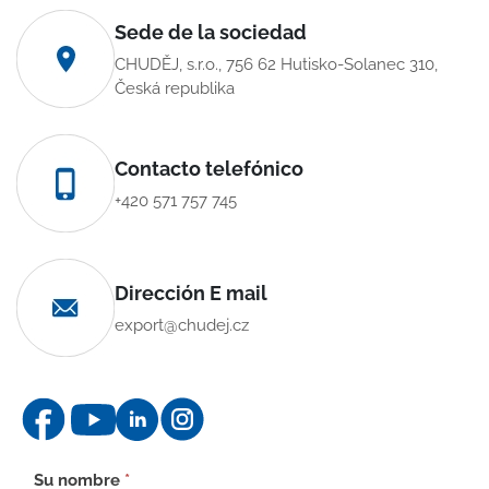
Sede de la sociedad
CHUDĚJ, s.r.o., 756 62 Hutisko-Solanec 310,
Česká republika
Contacto telefónico
+420 571 757 745
Dirección E mail
export@chudej.cz
Formulario
Su nombre
*