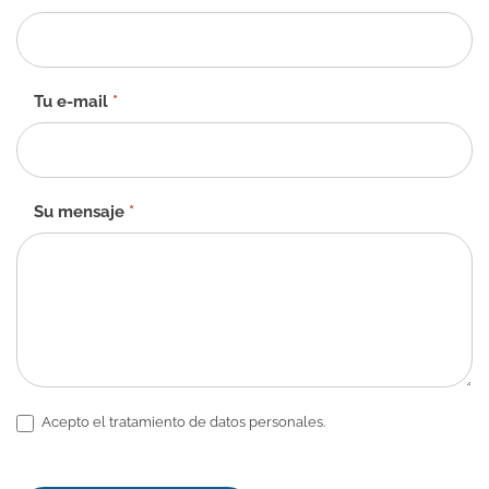
de
contacto
-
ES
Tu e-mail
*
Su mensaje
*
Acepto el tratamiento de datos personales.