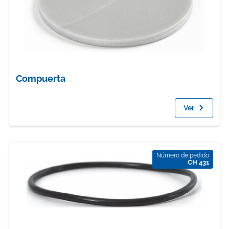
Compuerta
Ver
Número de pedido
CH 431