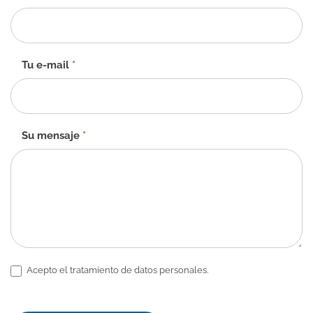
de
contacto
-
ES
Tu e-mail
*
Su mensaje
*
Acepto el tratamiento de datos personales.