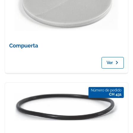
Compuerta
Ver
Número de pedido
CH 431