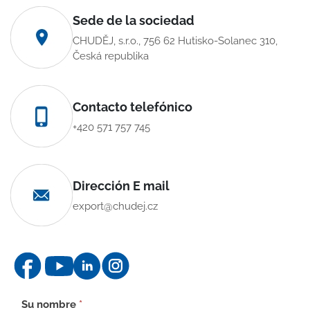
Sede de la sociedad
CHUDĚJ, s.r.o., 756 62 Hutisko-Solanec 310,
Česká republika
Contacto telefónico
+420 571 757 745
Dirección E mail
export@chudej.cz
Formulario
Su nombre
*