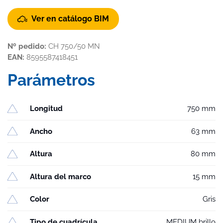
Ver en catálogo BIM
Nº pedido:
CH 750/50 MN
EAN:
8595587418451
Parámetros
Longitud
750 mm
Ancho
63 mm
Altura
80 mm
Altura del marco
15 mm
Color
Gris
Tipo de cuadrícula
MEDIUM brillo