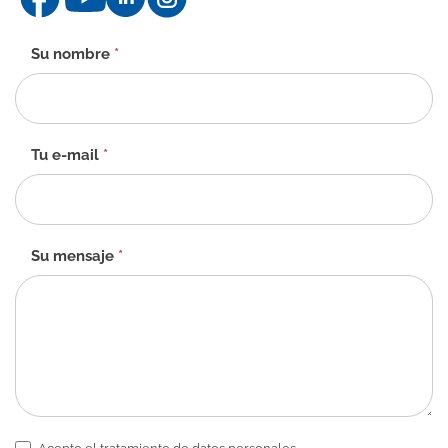
Formulario
Su nombre
*
de
contacto
-
ES
Tu e-mail
*
Su mensaje
*