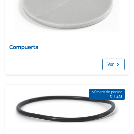
Compuerta
Ver
Número de pedido
CH 431