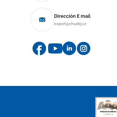
Dirección E mail
export@chudej.cz