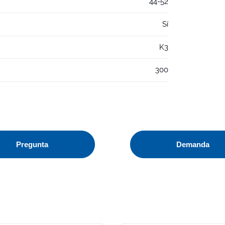
44-52
Sí
K3
300
Pregunta
Demanda