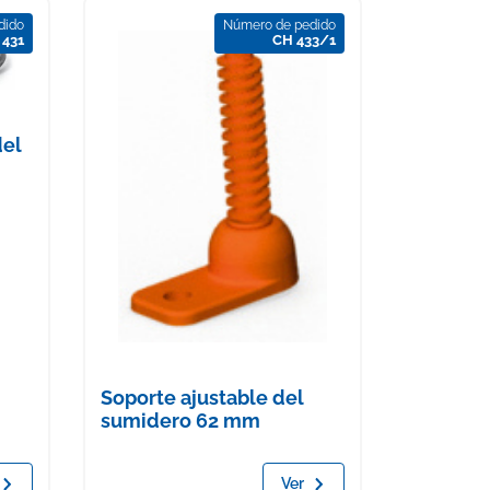
dido
Número de pedido
 431
CH 433/1
del
Soporte ajustable del
sumidero 62 mm
Ver