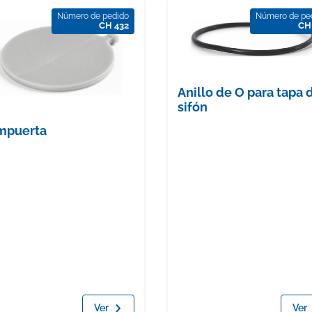
Número de pedido
Número de pe
CH 432
CH
Anillo de O para tapa 
sifón
mpuerta
Ver
Ver