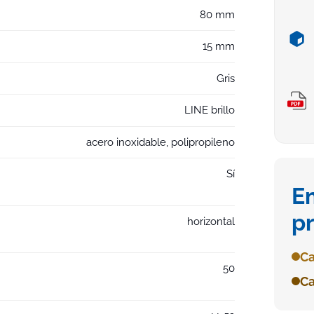
80 mm
15 mm
Gris
LINE brillo
acero inoxidable, polipropileno
Sí
E
p
horizontal
Ca
50
Ca