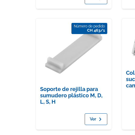
Número de pedido
CH 463/1
Col
suc
can
Soporte de rejilla para
sumudero plástico M, D,
L, S, H
Ver