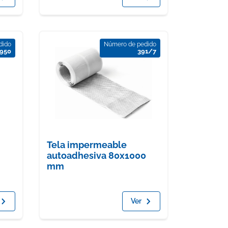
dido
Número de pedido
 950
391/7
Tela impermeable
autoadhesiva 80x1000
mm
Ver