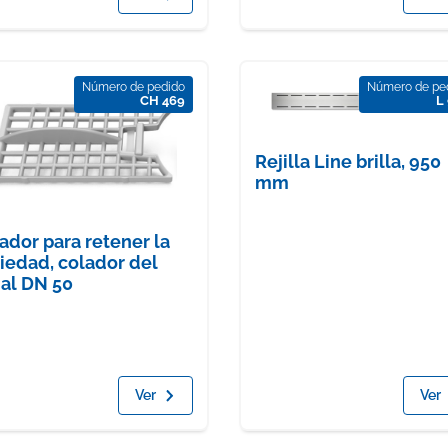
Número de pedido
Número de pe
CH 469
L
Rejilla Line brilla, 950
mm
ador para retener la
iedad, colador del
al DN 50
Ver
Ver