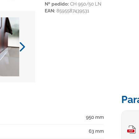
Nº pedido:
CH 950/50 LN
EAN:
8595587439531
Par
950 mm
63 mm