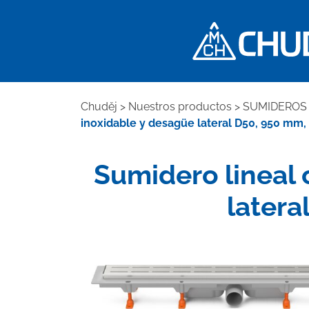
Chuděj
>
Nuestros productos
>
SUMIDEROS 
inoxidable y desagüe lateral D50, 950 mm, re
Sumidero lineal 
latera