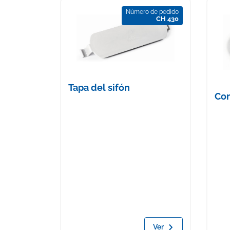
Número de pedido
CH 430
Tapa del sifón
Co
Ver