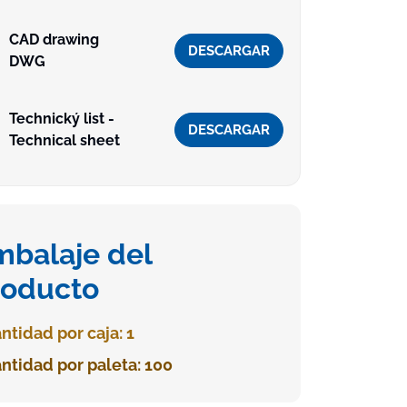
CAD drawing
DESCARGAR
DWG
Technický list -
DESCARGAR
Technical sheet
mbalaje del
roducto
ntidad por caja: 1
ntidad por paleta: 100