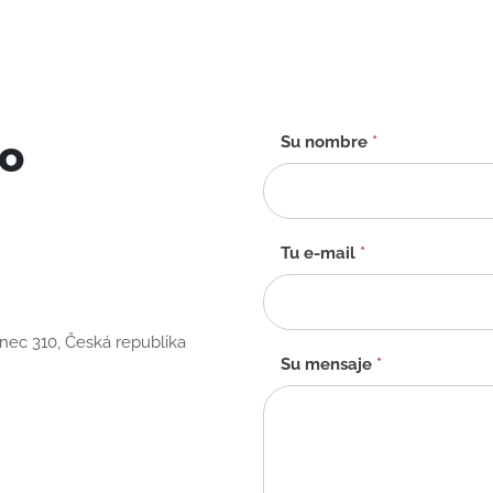
to
Formulario
Su nombre
*
de
contacto
-
ES
Tu e-mail
*
anec 310, Česká republika
Su mensaje
*