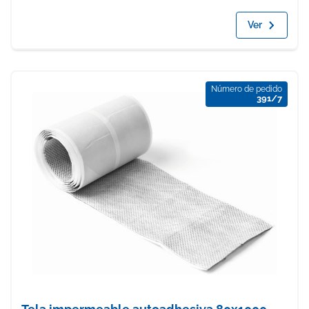
Ver
Número de pedido
391/7