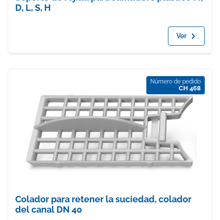
D, L, S, H
Ver
Número de pedido
CH 468
Colador para retener la suciedad, colador
del canal DN 40