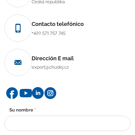
Česká republika
Contacto telefónico
+420 571 757 745
Dirección E mail
export@chudej.cz
Formulario
Su nombre
*
de
contacto
-