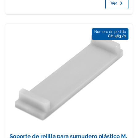
Ver
Número de pedido
CH 463/1
Soporte de rejilla para sumudero plástico M,