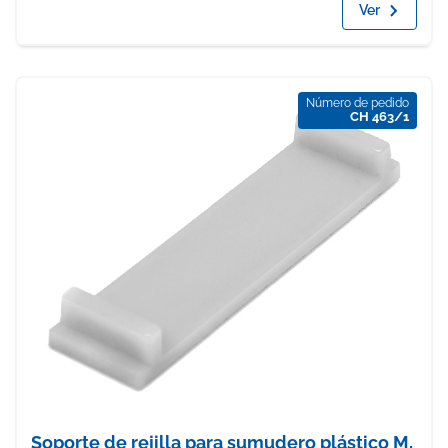
Ver
Número de pedido
CH 463/1
Soporte de rejilla para sumudero plástico M,