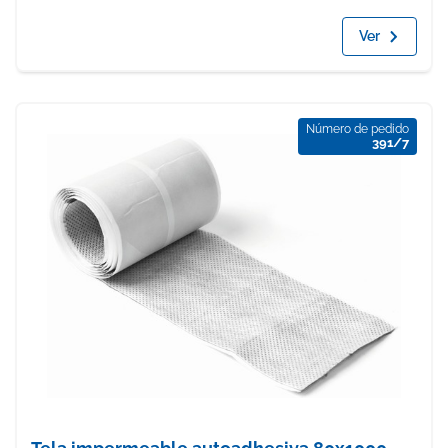
Ver
Número de pedido
391/7