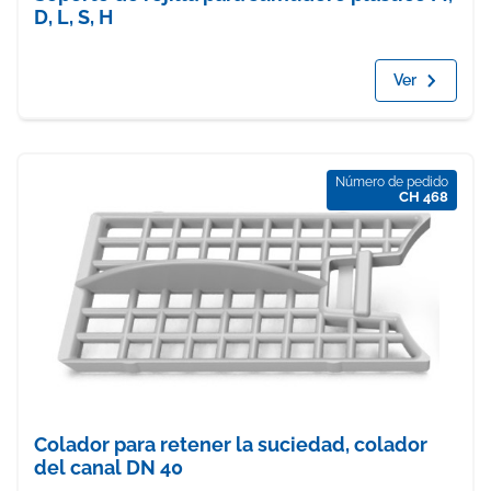
D, L, S, H
Ver
Número de pedido
CH 468
Colador para retener la suciedad, colador
del canal DN 40