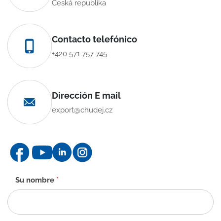
Česká republika
Contacto telefónico
+420 571 757 745
Dirección E mail
export@chudej.cz
Formulario
Su nombre
*
de
contacto
-