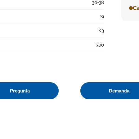
30-38
Ca
Sí
K3
300
Pregunta
Demanda