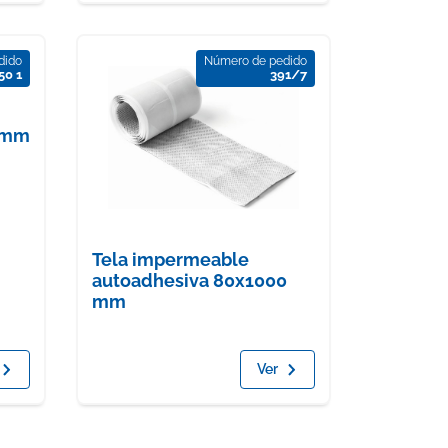
dido
Número de pedido
50 1
391/7
0 mm
Tela impermeable
autoadhesiva 80x1000
mm
Ver