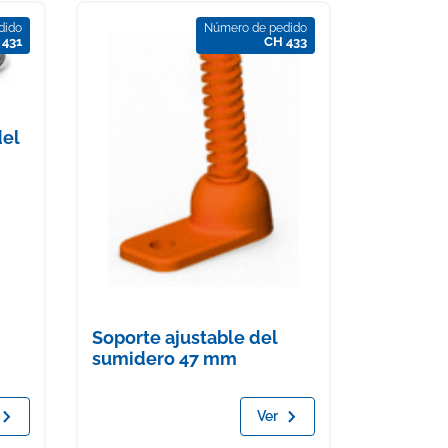
dido
Número de pedido
 431
CH 433
del
Soporte ajustable del
sumidero 47 mm
Ver