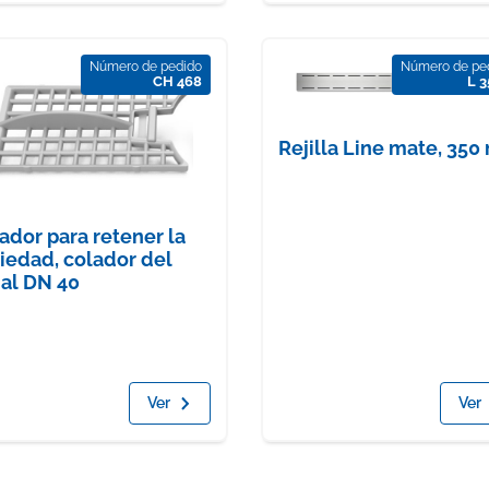
Número de pedido
Número de pe
CH 468
L 3
Rejilla Line mate, 35
ador para retener la
iedad, colador del
al DN 40
Ver
Ver