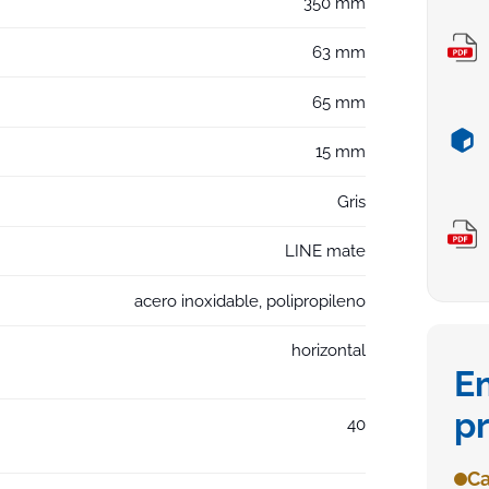
350 mm
63 mm
65 mm
15 mm
Gris
LINE mate
acero inoxidable, polipropileno
horizontal
E
p
40
Ca