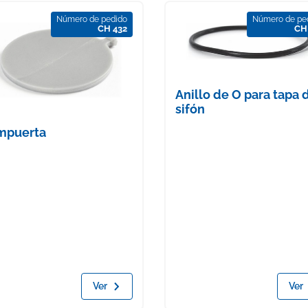
Número de pedido
Número de pe
CH 432
CH
Anillo de O para tapa 
sifón
mpuerta
Ver
Ver