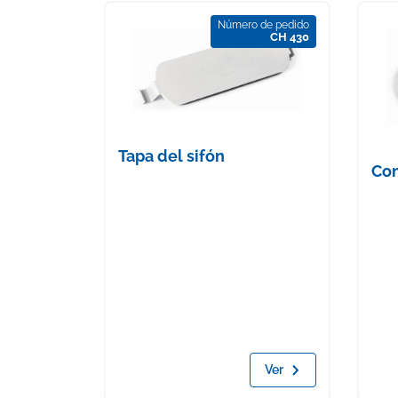
Número de pedido
CH 430
Tapa del sifón
Co
Ver