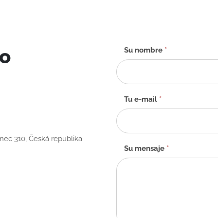
to
Formulario
Su nombre
*
de
contacto
-
ES
Tu e-mail
*
anec 310, Česká republika
Su mensaje
*