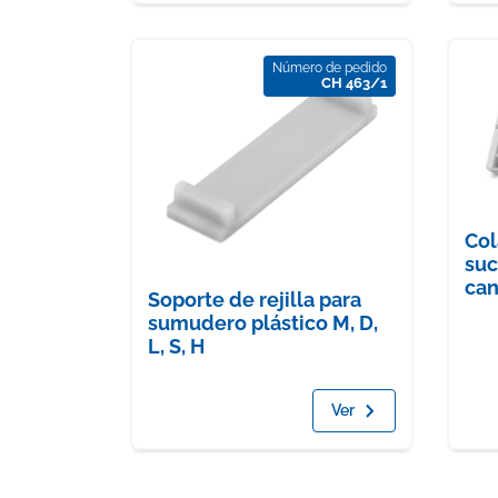
Número de pedido
CH 463/1
Col
suc
can
Soporte de rejilla para
sumudero plástico M, D,
L, S, H
Ver