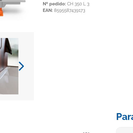
Nº pedido:
CH 350 L 3
EAN:
8595587439173
Par