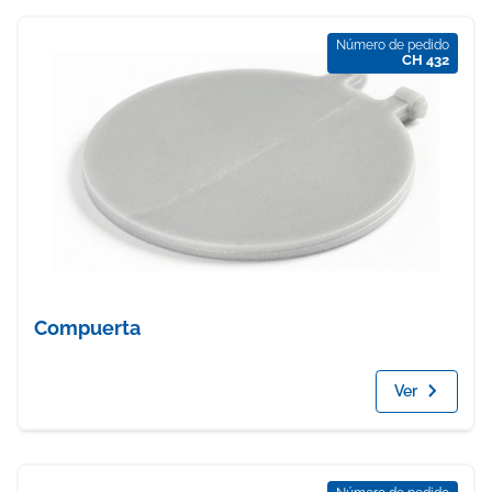
Número de pedido
CH 432
Compuerta
Ver