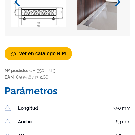
Ver en catálogo BIM
Nº pedido:
CH 350 LN 3
EAN:
8595587439166
Parámetros
Longitud
350 mm
Ancho
63 mm