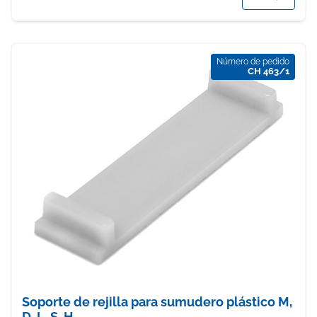
Número de pedido
CH 463/1
Soporte de rejilla para sumudero plástico M,
D, L, S, H