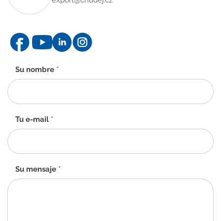
Formulario
Su nombre
*
de
contacto
-
ES
Tu e-mail
*
Su mensaje
*