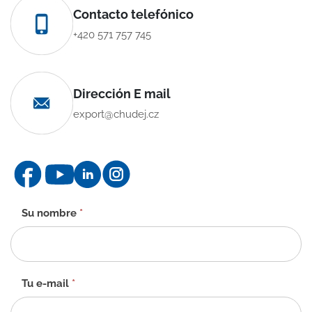
Contacto telefónico
+420 571 757 745
Dirección E mail
export@chudej.cz
Formulario
Su nombre
*
de
contacto
-
ES
Tu e-mail
*