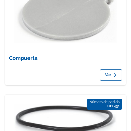
Compuerta
Ver
Número de pedido
CH 431