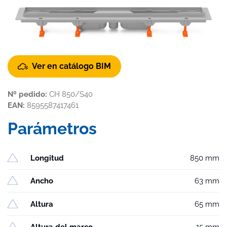
Ver en catálogo BIM
Nº pedido:
CH 850/S40
EAN:
8595587417461
Parámetros
Longitud
850 mm
Ancho
63 mm
Altura
65 mm