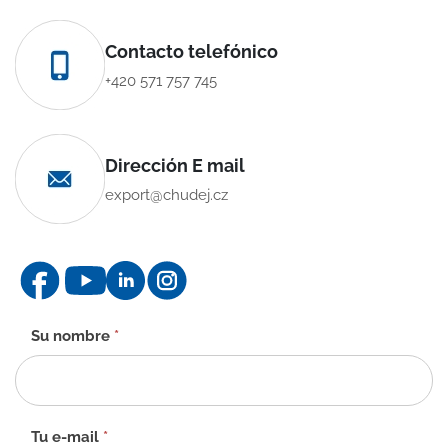
Contacto telefónico
+420 571 757 745
Dirección E mail
export@chudej.cz
Formulario
Su nombre
*
de
contacto
-
ES
Tu e-mail
*