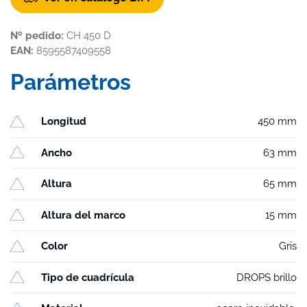
Nº pedido:
CH 450 D
EAN:
8595587409558
Parámetros
Longitud
450 mm
Ancho
63 mm
Altura
65 mm
Altura del marco
15 mm
Color
Gris
Tipo de cuadrícula
DROPS brillo