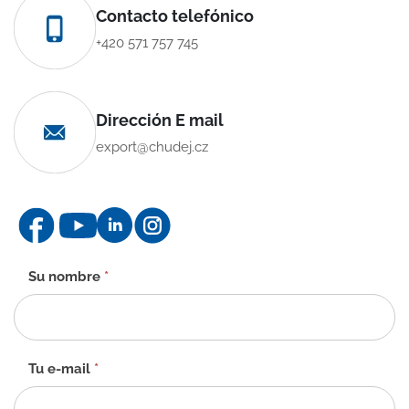
Contacto telefónico
+420 571 757 745
Dirección E mail
export@chudej.cz
Formulario
Su nombre
*
de
contacto
-
ES
Tu e-mail
*